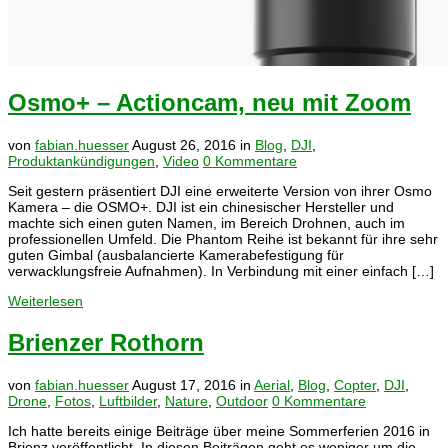
Osmo+ – Actioncam, neu mit Zoom
von
fabian.huesser
August 26, 2016
in
Blog
,
DJI
,
Produktankündigungen
,
Video
0 Kommentare
Seit gestern präsentiert DJI eine erweiterte Version von ihrer Osmo
Kamera – die OSMO+. DJI ist ein chinesischer Hersteller und
machte sich einen guten Namen, im Bereich Drohnen, auch im
professionellen Umfeld. Die Phantom Reihe ist bekannt für ihre sehr
guten Gimbal (ausbalancierte Kamerabefestigung für
verwacklungsfreie Aufnahmen). In Verbindung mit einer einfach […]
Weiterlesen
Brienzer Rothorn
von
fabian.huesser
August 17, 2016
in
Aerial
,
Blog
,
Copter
,
DJI
,
Drone
,
Fotos
,
Luftbilder
,
Nature
,
Outdoor
0 Kommentare
Ich hatte bereits einige Beiträge über meine Sommerferien 2016 in
Brienz veröffentlicht. In diesen Beiträgen geht es weniger um die