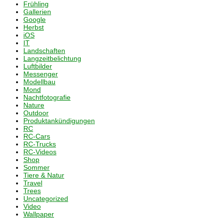
Frühling
Gallerien
Google
Herbst
iOS
IT
Landschaften
Langzeitbelichtung
Luftbilder
Messenger
Modellbau
Mond
Nachtfotografie
Nature
Outdoor
Produktankündigungen
RC
RC-Cars
RC-Trucks
RC-Videos
Shop
Sommer
Tiere & Natur
Travel
Trees
Uncategorized
Video
Wallpaper