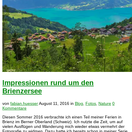
Impressionen rund um den
Brienzersee
von
fabian.huesser
August 11, 2016
in
Blog
,
Fotos
,
Nature
0
Kommentare
Diesen Sommer 2016 verbrachte ich einen Teil meiner Ferien in
Brienz im Berner Oberland (Schweiz). Ich nutzte die Zeit, um auf
vielen Ausflügen und Wanderung mich wieder etwas vermehrt der
Fotografie zu widmen. Dazu hatte ich bereits schon in meiner Serie