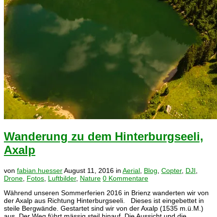
Wanderung zu dem Hinterburgseeli,
Axalp
von
fabian.huesser
August 11, 2016
in
Aerial
,
Blog
,
Copter
,
DJI
,
Drone
,
Fotos
,
Luftbilder
,
Nature
0 Kommentare
Während unseren Sommerferien 2016 in Brienz wanderten wir von
der Axalp aus Richtung Hinterburgseeli. Dieses ist eingebettet in
steile Bergwände. Gestartet sind wir von der Axalp (1535 m.ü.M.)
aus. Der Weg führt mässig steil hinauf. Die Aussicht und die