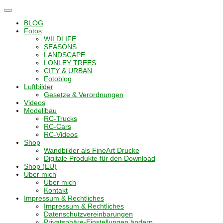
Navigation
umschalten
BLOG
Fotos
WILDLIFE
SEASONS
LANDSCAPE
LONLEY TREES
CITY & URBAN
Fotoblog
Luftbilder
Gesetze & Verordnungen
Videos
Modellbau
RC-Trucks
RC-Cars
RC-Videos
Shop
Wandbilder als FineArt Drucke
Digitale Produkte für den Download
Shop (EU)
Über mich
Über mich
Kontakt
Impressum & Rechtliches
Impressum & Rechtliches
Datenschutzvereinbarungen
Privatsphäre-Einstellungen ändern