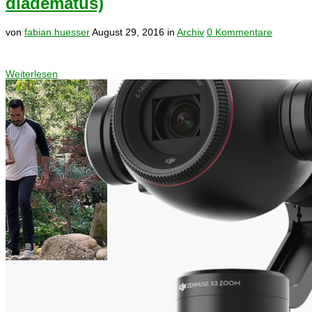
diadematus)
von
fabian.huesser
August 29, 2016
in
Archiv
0 Kommentare
Weiterlesen