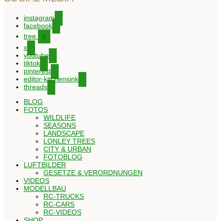
instagram
facebook
tree
x
youtube
tiktok
pinterest
editor-kitchensink
threads
BLOG
FOTOS
WILDLIFE
SEASONS
LANDSCAPE
LONLEY TREES
CITY & URBAN
FOTOBLOG
LUFTBILDER
GESETZE & VERORDNUNGEN
VIDEOS
MODELLBAU
RC-TRUCKS
RC-CARS
RC-VIDEOS
SHOP