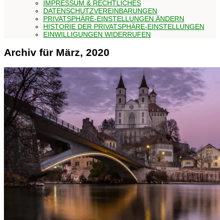
IMPRESSUM & RECHTLICHES
DATENSCHUTZVEREINBARUNGEN
PRIVATSPHÄRE-EINSTELLUNGEN ÄNDERN
HISTORIE DER PRIVATSPHÄRE-EINSTELLUNGEN
EINWILLIGUNGEN WIDERRUFEN
Archiv für März, 2020