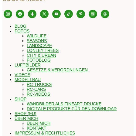
instagram
facebook
tree
x
youtube
tiktok
pinterest
editor-
threads
kitchensink
BLOG
FOTOS
WILDLIFE
SEASONS
LANDSCAPE
LONLEY TREES
CITY & URBAN
FOTOBLOG
LUFTBILDER
GESETZE & VERORDNUNGEN
VIDEOS
MODELLBAU
RC-TRUCKS
RC-CARS
RC-VIDEOS
SHOP
WANDBILDER ALS FINEART DRUCKE
DIGITALE PRODUKTE FÜR DEN DOWNLOAD
SHOP (EU)
ÜBER MICH
ÜBER MICH
KONTAKT
IMPRESSUM & RECHTLICHES