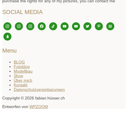
purchase the rights for any of my pictures, you can contact me
SOCIAL MEDIA
instagram
instagram
instagram
facebook
tiktok
youtube
youtube
twitter
pinterest
editor-
kitchensink
tree
Menu
BLOG
Fotoblog
Modellbau
Shop
Über mich
Kontakt
Datenschutzvereinbarungen
Copyright © 2026 fabian.hüsser.ch
Entworfen von
WPZOOM