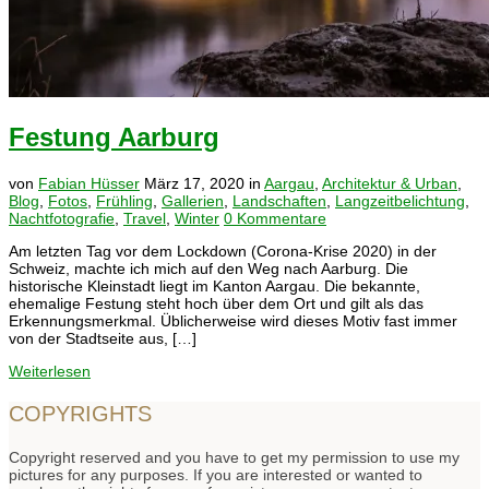
Festung Aarburg
von
Fabian Hüsser
März 17, 2020
in
Aargau
,
Architektur & Urban
,
Blog
,
Fotos
,
Frühling
,
Gallerien
,
Landschaften
,
Langzeitbelichtung
,
Nachtfotografie
,
Travel
,
Winter
0 Kommentare
Am letzten Tag vor dem Lockdown (Corona-Krise 2020) in der
Schweiz, machte ich mich auf den Weg nach Aarburg. Die
historische Kleinstadt liegt im Kanton Aargau. Die bekannte,
ehemalige Festung steht hoch über dem Ort und gilt als das
Erkennungsmerkmal. Üblicherweise wird dieses Motiv fast immer
von der Stadtseite aus, […]
Weiterlesen
COPYRIGHTS
Copyright reserved and you have to get my permission to use my
pictures for any purposes. If you are interested or wanted to