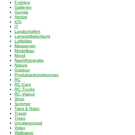
Frühling
Gallerien
Google
Herbst
iOS
IT
Landschaften
Langzeitbelichtung
Luftbilder
Messenger
Modellbau
Mond
Nachtfotografie
Nature
Outdoor
Produktankündigungen
RC
RC-Cars
RC-Trucks
RC-Videos
Shop
Sommer
Tiere & Natur
Travel
Trees
Uncategorized
Video
Wallpaper