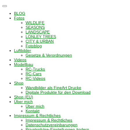
Navigation
umschalten
BLOG
Fotos
WILDLIFE
SEASONS
LANDSCAPE
LONLEY TREES
CITY & URBAN
Fotoblog
Luftbilder
Gesetze & Verordnungen
Videos
Modellbau
RC-Trucks
RC-Cars
RC-Videos
Shop
Wandbilder als FineArt Drucke
Digitale Produkte für den Download
Shop (EU)
Über mich
Über mich
Kontakt
Impressum & Rechtliches
Impressum & Rechtliches
Datenschutzvereinbarungen
Privatsphäre-Einstellungen ändern