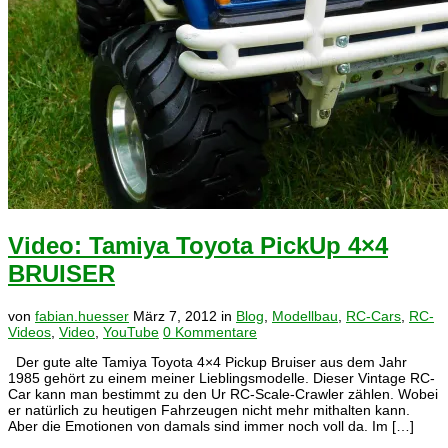
Video: Tamiya Toyota PickUp 4×4
BRUISER
von
fabian.huesser
März 7, 2012
in
Blog
,
Modellbau
,
RC-Cars
,
RC-
Videos
,
Video
,
YouTube
0 Kommentare
Der gute alte Tamiya Toyota 4×4 Pickup Bruiser aus dem Jahr
1985 gehört zu einem meiner Lieblingsmodelle. Dieser Vintage RC-
Car kann man bestimmt zu den Ur RC-Scale-Crawler zählen. Wobei
er natürlich zu heutigen Fahrzeugen nicht mehr mithalten kann.
Aber die Emotionen von damals sind immer noch voll da. Im […]