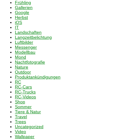
Frühling
Gallerien
Google
Herbst
iOS
IT
Landschaften
Langzeitbelichtung
Luftbilder
Messenger
Modellbau
Mond
Nachtfotografie
Nature
Outdoor
Produktankündigungen
RC
RC-Cars
RC-Trucks
RC-Videos
Shop
Sommer
Tiere & Natur
Travel
Trees
Uncategorized
Video
Wallpaper