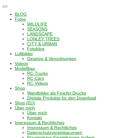
Navigation
umschalten
BLOG
Fotos
WILDLIFE
SEASONS
LANDSCAPE
LONLEY TREES
CITY & URBAN
Fotoblog
Luftbilder
Gesetze & Verordnungen
Videos
Modellbau
RC-Trucks
RC-Cars
RC-Videos
Shop
Wandbilder als FineArt Drucke
Digitale Produkte für den Download
Shop (EU)
Über mich
Über mich
Kontakt
Impressum & Rechtliches
Impressum & Rechtliches
Datenschutzvereinbarungen
Privatsphäre-Einstellungen ändern