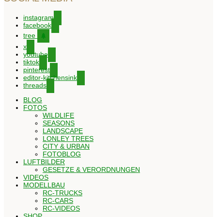
instagram
facebook
tree
x
youtube
tiktok
pinterest
editor-kitchensink
threads
BLOG
FOTOS
WILDLIFE
SEASONS
LANDSCAPE
LONLEY TREES
CITY & URBAN
FOTOBLOG
LUFTBILDER
GESETZE & VERORDNUNGEN
VIDEOS
MODELLBAU
RC-TRUCKS
RC-CARS
RC-VIDEOS
SHOP