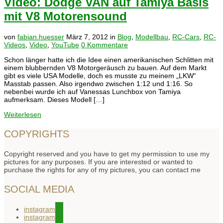
Video: Dodge VAN auf Tamiya Basis
mit V8 Motorensound
von
fabian.huesser
März 7, 2012
in
Blog
,
Modellbau
,
RC-Cars
,
RC-
Videos
,
Video
,
YouTube
0 Kommentare
Schon länger hatte ich die Idee einen amerikanischen Schlitten mit
einem blubbernden V8 Motorgeräusch zu bauen. Auf dem Markt
gibt es viele USA Modelle, doch es musste zu meinem „LKW“
Masstab passen. Also irgendwo zwischen 1:12 und 1:16. So
nebenbei wurde ich auf Vanessas Lunchbox von Tamiya
aufmerksam. Dieses Modell […]
Weiterlesen
COPYRIGHTS
Copyright reserved and you have to get my permission to use my
pictures for any purposes. If you are interested or wanted to
purchase the rights for any of my pictures, you can contact me
SOCIAL MEDIA
instagram
instagram