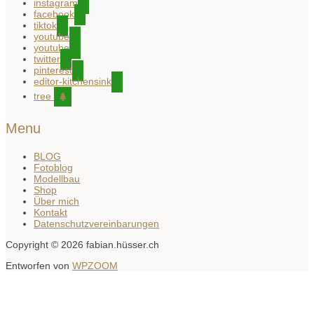
instagram
facebook
tiktok
youtube
youtube
twitter
pinterest
editor-kitchensink
tree
Menu
BLOG
Fotoblog
Modellbau
Shop
Über mich
Kontakt
Datenschutzvereinbarungen
Copyright © 2026 fabian.hüsser.ch
Entworfen von
WPZOOM