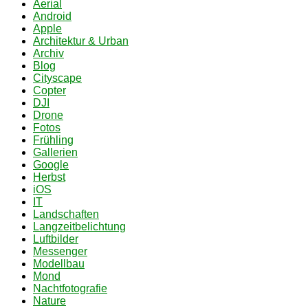
Aerial
Android
Apple
Architektur & Urban
Archiv
Blog
Cityscape
Copter
DJI
Drone
Fotos
Frühling
Gallerien
Google
Herbst
iOS
IT
Landschaften
Langzeitbelichtung
Luftbilder
Messenger
Modellbau
Mond
Nachtfotografie
Nature