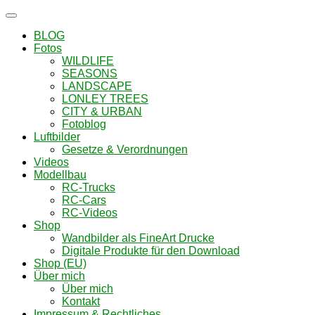
Navigation
umschalten
BLOG
Fotos
WILDLIFE
SEASONS
LANDSCAPE
LONLEY TREES
CITY & URBAN
Fotoblog
Luftbilder
Gesetze & Verordnungen
Videos
Modellbau
RC-Trucks
RC-Cars
RC-Videos
Shop
Wandbilder als FineArt Drucke
Digitale Produkte für den Download
Shop (EU)
Über mich
Über mich
Kontakt
Impressum & Rechtliches