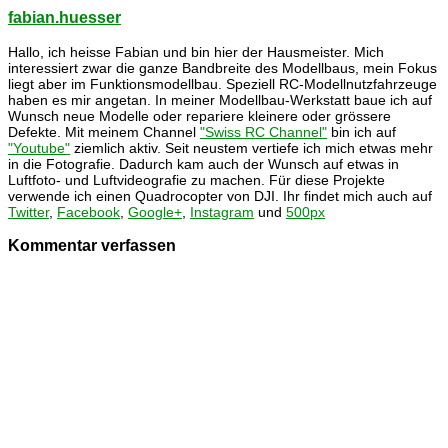
fabian.huesser
Hallo, ich heisse Fabian und bin hier der Hausmeister. Mich
interessiert zwar die ganze Bandbreite des Modellbaus, mein Fokus
liegt aber im Funktionsmodellbau. Speziell RC-Modellnutzfahrzeuge
haben es mir angetan. In meiner Modellbau-Werkstatt baue ich auf
Wunsch neue Modelle oder repariere kleinere oder grössere
Defekte. Mit meinem Channel
"Swiss RC Channel"
bin ich auf
"Youtube"
ziemlich aktiv. Seit neustem vertiefe ich mich etwas mehr
in die Fotografie. Dadurch kam auch der Wunsch auf etwas in
Luftfoto- und Luftvideografie zu machen. Für diese Projekte
verwende ich einen Quadrocopter von DJI. Ihr findet mich auch auf
Twitter
,
Facebook
,
Google+
,
Instagram
und
500px
Kommentar verfassen