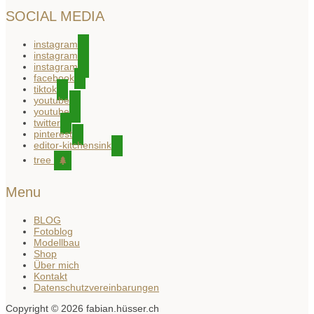
SOCIAL MEDIA
instagram
instagram
instagram
facebook
tiktok
youtube
youtube
twitter
pinterest
editor-kitchensink
tree
Menu
BLOG
Fotoblog
Modellbau
Shop
Über mich
Kontakt
Datenschutzvereinbarungen
Copyright © 2026 fabian.hüsser.ch