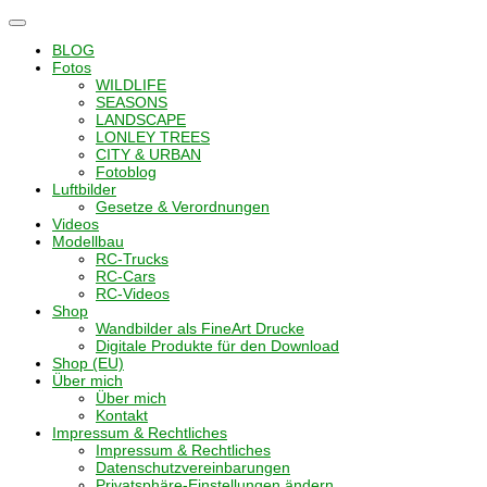
Navigation
umschalten
BLOG
Fotos
WILDLIFE
SEASONS
LANDSCAPE
LONLEY TREES
CITY & URBAN
Fotoblog
Luftbilder
Gesetze & Verordnungen
Videos
Modellbau
RC-Trucks
RC-Cars
RC-Videos
Shop
Wandbilder als FineArt Drucke
Digitale Produkte für den Download
Shop (EU)
Über mich
Über mich
Kontakt
Impressum & Rechtliches
Impressum & Rechtliches
Datenschutzvereinbarungen
Privatsphäre-Einstellungen ändern