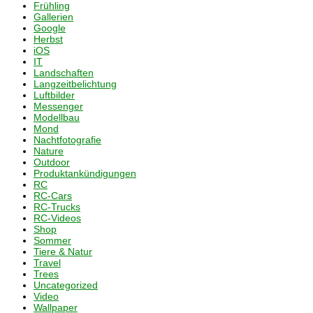
Frühling
Gallerien
Google
Herbst
iOS
IT
Landschaften
Langzeitbelichtung
Luftbilder
Messenger
Modellbau
Mond
Nachtfotografie
Nature
Outdoor
Produktankündigungen
RC
RC-Cars
RC-Trucks
RC-Videos
Shop
Sommer
Tiere & Natur
Travel
Trees
Uncategorized
Video
Wallpaper