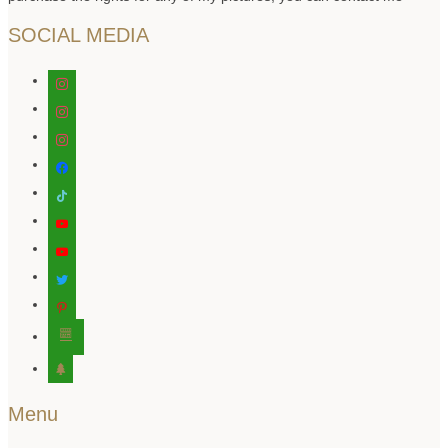
SOCIAL MEDIA
instagram
instagram
instagram
facebook
tiktok
youtube
youtube
twitter
pinterest
editor-
kitchensink
tree
Menu