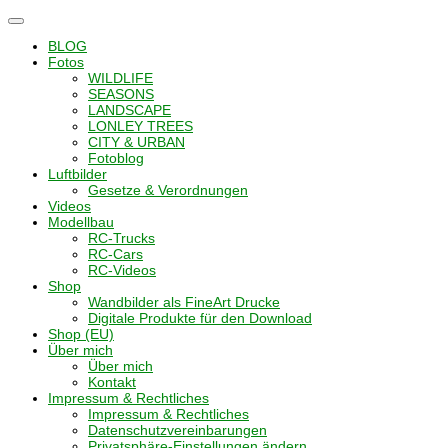
Navigation
umschalten
BLOG
Fotos
WILDLIFE
SEASONS
LANDSCAPE
LONLEY TREES
CITY & URBAN
Fotoblog
Luftbilder
Gesetze & Verordnungen
Videos
Modellbau
RC-Trucks
RC-Cars
RC-Videos
Shop
Wandbilder als FineArt Drucke
Digitale Produkte für den Download
Shop (EU)
Über mich
Über mich
Kontakt
Impressum & Rechtliches
Impressum & Rechtliches
Datenschutzvereinbarungen
Privatsphäre-Einstellungen ändern