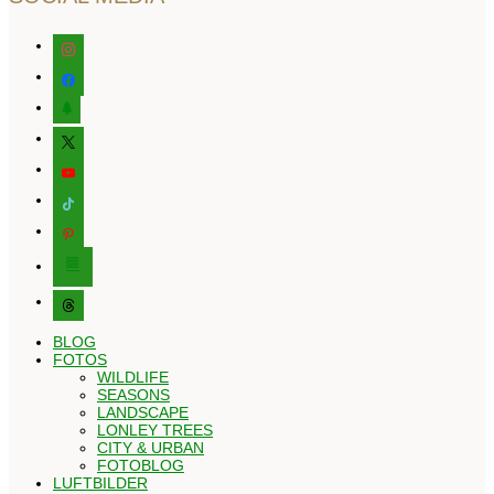
instagram
facebook
tree
x
youtube
tiktok
pinterest
editor-
kitchensink
threads
BLOG
FOTOS
WILDLIFE
SEASONS
LANDSCAPE
LONLEY TREES
CITY & URBAN
FOTOBLOG
LUFTBILDER