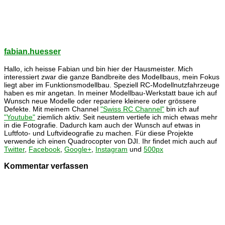
fabian.huesser
Hallo, ich heisse Fabian und bin hier der Hausmeister. Mich
interessiert zwar die ganze Bandbreite des Modellbaus, mein Fokus
liegt aber im Funktionsmodellbau. Speziell RC-Modellnutzfahrzeuge
haben es mir angetan. In meiner Modellbau-Werkstatt baue ich auf
Wunsch neue Modelle oder repariere kleinere oder grössere
Defekte. Mit meinem Channel
"Swiss RC Channel"
bin ich auf
"Youtube"
ziemlich aktiv. Seit neustem vertiefe ich mich etwas mehr
in die Fotografie. Dadurch kam auch der Wunsch auf etwas in
Luftfoto- und Luftvideografie zu machen. Für diese Projekte
verwende ich einen Quadrocopter von DJI. Ihr findet mich auch auf
Twitter
,
Facebook
,
Google+
,
Instagram
und
500px
Kommentar verfassen