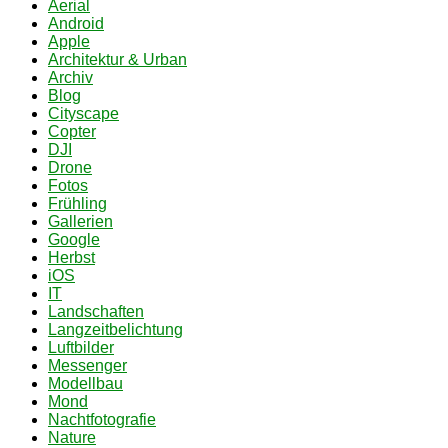
Aerial
Android
Apple
Architektur & Urban
Archiv
Blog
Cityscape
Copter
DJI
Drone
Fotos
Frühling
Gallerien
Google
Herbst
iOS
IT
Landschaften
Langzeitbelichtung
Luftbilder
Messenger
Modellbau
Mond
Nachtfotografie
Nature