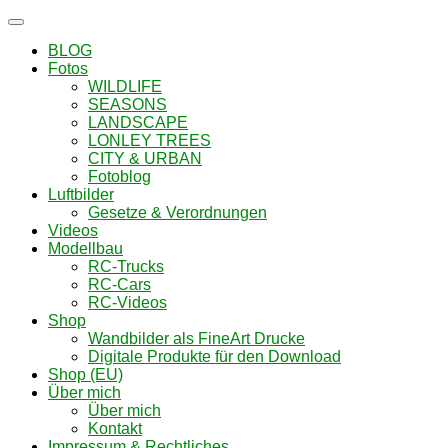
Navigation
umschalten
BLOG
Fotos
WILDLIFE
SEASONS
LANDSCAPE
LONLEY TREES
CITY & URBAN
Fotoblog
Luftbilder
Gesetze & Verordnungen
Videos
Modellbau
RC-Trucks
RC-Cars
RC-Videos
Shop
Wandbilder als FineArt Drucke
Digitale Produkte für den Download
Shop (EU)
Über mich
Über mich
Kontakt
Impressum & Rechtliches