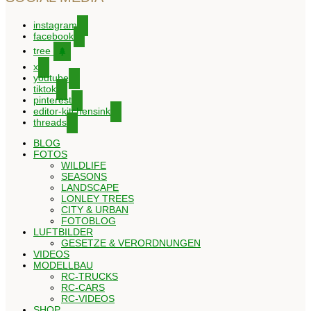
instagram
facebook
tree
x
youtube
tiktok
pinterest
editor-kitchensink
threads
BLOG
FOTOS
WILDLIFE
SEASONS
LANDSCAPE
LONLEY TREES
CITY & URBAN
FOTOBLOG
LUFTBILDER
GESETZE & VERORDNUNGEN
VIDEOS
MODELLBAU
RC-TRUCKS
RC-CARS
RC-VIDEOS
SHOP