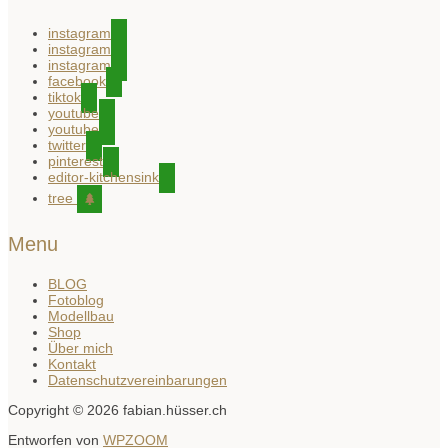
instagram
instagram
instagram
facebook
tiktok
youtube
youtube
twitter
pinterest
editor-kitchensink
tree
Menu
BLOG
Fotoblog
Modellbau
Shop
Über mich
Kontakt
Datenschutzvereinbarungen
Copyright © 2026 fabian.hüsser.ch
Entworfen von
WPZOOM