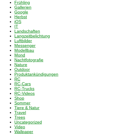
Frühling
Gallerien
Google
Herbst
iOS
IT
Landschaften
Langzeitbelichtung
Luftbilder
Messenger
Modellbau
Mond
Nachtfotografie
Nature
Outdoor
Produktankündigungen
RC
RC-Cars
RC-Trucks
RC-Videos
Shop
Sommer
Tiere & Natur
Travel
Trees
Uncategorized
Video
Wallpaper