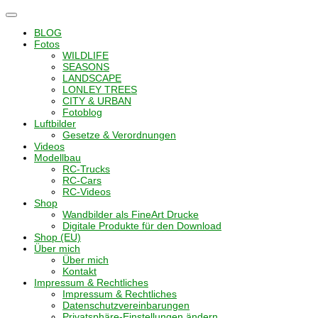
Navigation
umschalten
BLOG
Fotos
WILDLIFE
SEASONS
LANDSCAPE
LONLEY TREES
CITY & URBAN
Fotoblog
Luftbilder
Gesetze & Verordnungen
Videos
Modellbau
RC-Trucks
RC-Cars
RC-Videos
Shop
Wandbilder als FineArt Drucke
Digitale Produkte für den Download
Shop (EU)
Über mich
Über mich
Kontakt
Impressum & Rechtliches
Impressum & Rechtliches
Datenschutzvereinbarungen
Privatsphäre-Einstellungen ändern