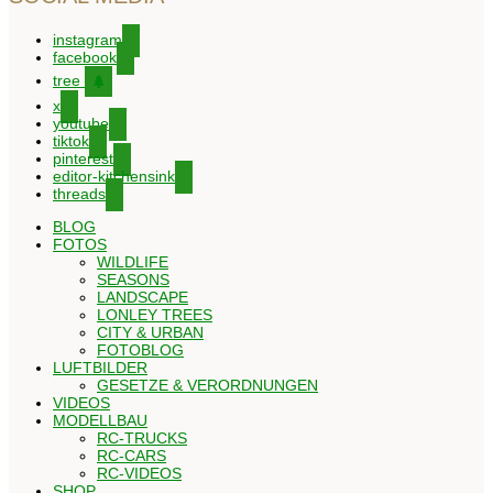
instagram
facebook
tree
x
youtube
tiktok
pinterest
editor-kitchensink
threads
BLOG
FOTOS
WILDLIFE
SEASONS
LANDSCAPE
LONLEY TREES
CITY & URBAN
FOTOBLOG
LUFTBILDER
GESETZE & VERORDNUNGEN
VIDEOS
MODELLBAU
RC-TRUCKS
RC-CARS
RC-VIDEOS
SHOP