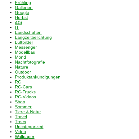
Frühling
Gallerien
Google
Herbst
iOS
IT
Landschaften
Langzeitbelichtung
Luftbilder
Messenger
Modellbau
Mond
Nachtfotografie
Nature
Outdoor
Produktankündigungen
RC
RC-Cars
RC-Trucks
RC-Videos
Shop
Sommer
Tiere & Natur
Travel
Trees
Uncategorized
Video
Wallpaper