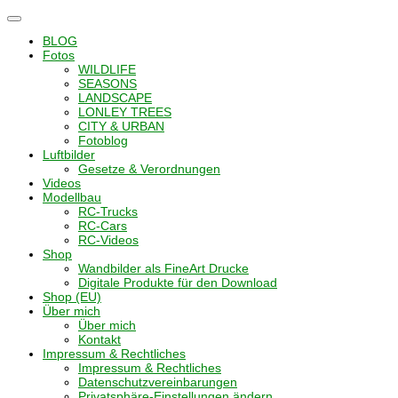
Navigation
umschalten
BLOG
Fotos
WILDLIFE
SEASONS
LANDSCAPE
LONLEY TREES
CITY & URBAN
Fotoblog
Luftbilder
Gesetze & Verordnungen
Videos
Modellbau
RC-Trucks
RC-Cars
RC-Videos
Shop
Wandbilder als FineArt Drucke
Digitale Produkte für den Download
Shop (EU)
Über mich
Über mich
Kontakt
Impressum & Rechtliches
Impressum & Rechtliches
Datenschutzvereinbarungen
Privatsphäre-Einstellungen ändern