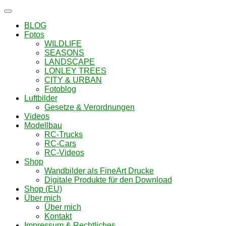
Navigation
umschalten
BLOG
Fotos
WILDLIFE
SEASONS
LANDSCAPE
LONLEY TREES
CITY & URBAN
Fotoblog
Luftbilder
Gesetze & Verordnungen
Videos
Modellbau
RC-Trucks
RC-Cars
RC-Videos
Shop
Wandbilder als FineArt Drucke
Digitale Produkte für den Download
Shop (EU)
Über mich
Über mich
Kontakt
Impressum & Rechtliches