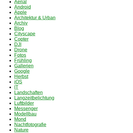
Aerial
Android
Apple
Architektur & Urban
Archiv
Blog
Cityscape
Copter
DJI
Drone
Fotos
Frühling
Gallerien
Google
Herbst
iOS
IT
Landschaften
Langzeitbelichtung
Luftbilder
Messenger
Modellbau
Mond
Nachtfotografie
Nature