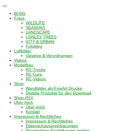
Navigation
umschalten
BLOG
Fotos
WILDLIFE
SEASONS
LANDSCAPE
LONLEY TREES
CITY & URBAN
Fotoblog
Luftbilder
Gesetze & Verordnungen
Videos
Modellbau
RC-Trucks
RC-Cars
RC-Videos
Shop
Wandbilder als FineArt Drucke
Digitale Produkte für den Download
Shop (EU)
Über mich
Über mich
Kontakt
Impressum & Rechtliches
Impressum & Rechtliches
Datenschutzvereinbarungen
Privatsphäre-Einstellungen ändern