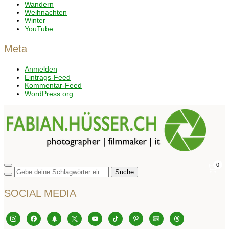
Wandern
Weihnachten
Winter
YouTube
Meta
Anmelden
Eintrags-Feed
Kommentar-Feed
WordPress.org
0
Seitenleiste
&
Navigation
SOCIAL MEDIA
umschalten
instagram
facebook
tree
x
youtube
tiktok
pinterest
editor-
threads
kitchensink