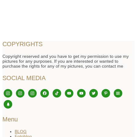
COPYRIGHTS
Copyright reserved and you have to get my permission to use my
pictures for any purposes. If you are interested or wanted to
purchase the rights for any of my pictures, you can contact me
SOCIAL MEDIA
instagram
instagram
instagram
facebook
tiktok
youtube
youtube
twitter
pinterest
editor-
kitchensink
tree
Menu
BLOG
Fotoblog