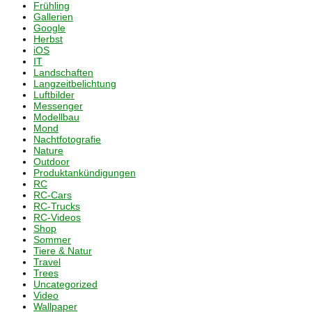
Frühling
Gallerien
Google
Herbst
iOS
IT
Landschaften
Langzeitbelichtung
Luftbilder
Messenger
Modellbau
Mond
Nachtfotografie
Nature
Outdoor
Produktankündigungen
RC
RC-Cars
RC-Trucks
RC-Videos
Shop
Sommer
Tiere & Natur
Travel
Trees
Uncategorized
Video
Wallpaper