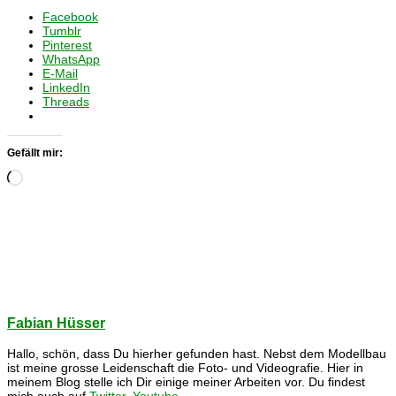
Facebook
Tumblr
Pinterest
WhatsApp
E-Mail
LinkedIn
Threads
Gefällt mir:
Wird
geladen …
Fabian Hüsser
Hallo, schön, dass Du hierher gefunden hast. Nebst dem Modellbau
ist meine grosse Leidenschaft die Foto- und Videografie. Hier in
meinem Blog stelle ich Dir einige meiner Arbeiten vor. Du findest
mich auch auf
Twitter
,
Youtube
,