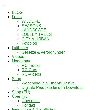
Navigation
umschalten
BLOG
Fotos
WILDLIFE
SEASONS
LANDSCAPE
LONLEY TREES
CITY & URBAN
Fotoblog
Luftbilder
Gesetze & Verordnungen
Videos
Modellbau
RC-Trucks
RC-Cars
RC-Videos
Shop
Wandbilder als FineArt Drucke
Digitale Produkte für den Download
Shop (EU)
Über mich
Über mich
Kontakt
Impressum & Rechtliches