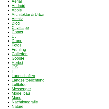
Aerial
Android
Apple
Architektur & Urban
Archiv
Blog
Cityscape
Copter
DJI
Drone
Fotos
Frühling
Gallerien
Google
Herbst
iOS
IT
Landschaften
Langzeitbelichtung
Luftbilder
Messenger
Modellbau
Mond
Nachtfotografie
Nature