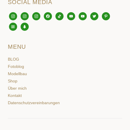
SOCIAL MEDIA
instagram
instagram
instagram
facebook
tiktok
youtube
youtube
twitter
pinterest
editor-
tree
kitchensink
MENU
BLOG
Fotoblog
Modellbau
Shop
Über mich
Kontakt
Datenschutzvereinbarungen