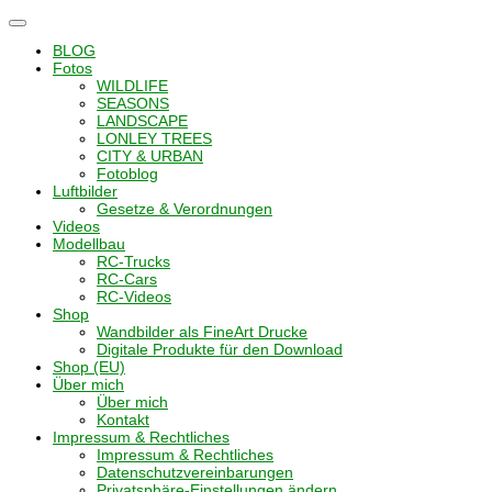
Navigation
umschalten
BLOG
Fotos
WILDLIFE
SEASONS
LANDSCAPE
LONLEY TREES
CITY & URBAN
Fotoblog
Luftbilder
Gesetze & Verordnungen
Videos
Modellbau
RC-Trucks
RC-Cars
RC-Videos
Shop
Wandbilder als FineArt Drucke
Digitale Produkte für den Download
Shop (EU)
Über mich
Über mich
Kontakt
Impressum & Rechtliches
Impressum & Rechtliches
Datenschutzvereinbarungen
Privatsphäre-Einstellungen ändern