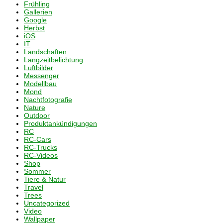
Frühling
Gallerien
Google
Herbst
iOS
IT
Landschaften
Langzeitbelichtung
Luftbilder
Messenger
Modellbau
Mond
Nachtfotografie
Nature
Outdoor
Produktankündigungen
RC
RC-Cars
RC-Trucks
RC-Videos
Shop
Sommer
Tiere & Natur
Travel
Trees
Uncategorized
Video
Wallpaper