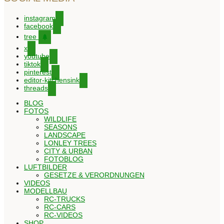
instagram
facebook
tree
x
youtube
tiktok
pinterest
editor-kitchensink
threads
BLOG
FOTOS
WILDLIFE
SEASONS
LANDSCAPE
LONLEY TREES
CITY & URBAN
FOTOBLOG
LUFTBILDER
GESETZE & VERORDNUNGEN
VIDEOS
MODELLBAU
RC-TRUCKS
RC-CARS
RC-VIDEOS
SHOP