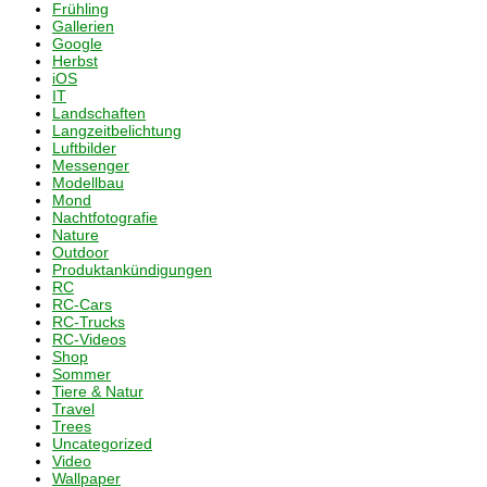
Frühling
Gallerien
Google
Herbst
iOS
IT
Landschaften
Langzeitbelichtung
Luftbilder
Messenger
Modellbau
Mond
Nachtfotografie
Nature
Outdoor
Produktankündigungen
RC
RC-Cars
RC-Trucks
RC-Videos
Shop
Sommer
Tiere & Natur
Travel
Trees
Uncategorized
Video
Wallpaper