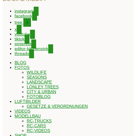
instagram
facebook
tree
x
youtube
tiktok
pinterest
editor-kitchensink
threads
BLOG
FOTOS
WILDLIFE
SEASONS
LANDSCAPE
LONLEY TREES
CITY & URBAN
FOTOBLOG
LUFTBILDER
GESETZE & VERORDNUNGEN
VIDEOS
MODELLBAU
RC-TRUCKS
RC-CARS
RC-VIDEOS
SHOP