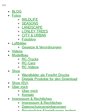
Navigation
umschalten
BLOG
Fotos
WILDLIFE
SEASONS
LANDSCAPE
LONLEY TREES
CITY & URBAN
Fotoblog
Luftbilder
Gesetze & Verordnungen
Videos
Modellbau
RC-Trucks
RC-Cars
RC-Videos
Shop
Wandbilder als FineArt Drucke
Digitale Produkte für den Download
Shop (EU)
Über mich
Über mich
Kontakt
Impressum & Rechtliches
Impressum & Rechtliches
Datenschutzvereinbarungen
Privatsphäre-Einstellungen ändern