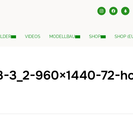
instagram
facebook
tree
ILDER
VIDEOS
MODELLBAU
SHOP
SHOP (E
3-3_2-960×1440-72-h