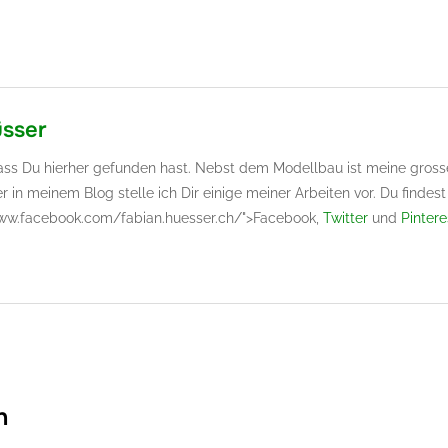
üsser
dass Du hierher gefunden hast. Nebst dem Modellbau ist meine gross
er in meinem Blog stelle ich Dir einige meiner Arbeiten vor. Du finde
www.facebook.com/fabian.huesser.ch/">Facebook,
Twitter
und
Pintere
n