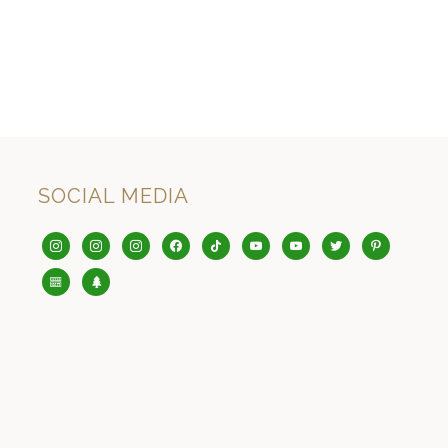
SOCIAL MEDIA
instagram
instagram
instagram
facebook
tiktok
youtube
youtube
twitter
pinterest
editor-
tree
kitchensink