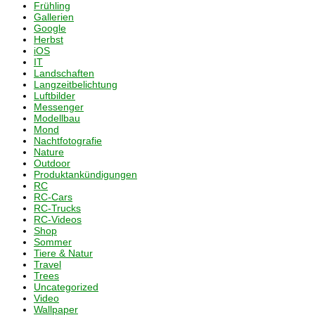
Frühling
Gallerien
Google
Herbst
iOS
IT
Landschaften
Langzeitbelichtung
Luftbilder
Messenger
Modellbau
Mond
Nachtfotografie
Nature
Outdoor
Produktankündigungen
RC
RC-Cars
RC-Trucks
RC-Videos
Shop
Sommer
Tiere & Natur
Travel
Trees
Uncategorized
Video
Wallpaper