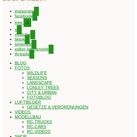
instagram
facebook
tree
x
youtube
tiktok
pinterest
editor-kitchensink
threads
BLOG
FOTOS
WILDLIFE
SEASONS
LANDSCAPE
LONLEY TREES
CITY & URBAN
FOTOBLOG
LUFTBILDER
GESETZE & VERORDNUNGEN
VIDEOS
MODELLBAU
RC-TRUCKS
RC-CARS
RC-VIDEOS
SHOP