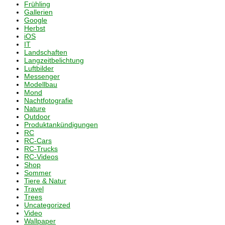
Frühling
Gallerien
Google
Herbst
iOS
IT
Landschaften
Langzeitbelichtung
Luftbilder
Messenger
Modellbau
Mond
Nachtfotografie
Nature
Outdoor
Produktankündigungen
RC
RC-Cars
RC-Trucks
RC-Videos
Shop
Sommer
Tiere & Natur
Travel
Trees
Uncategorized
Video
Wallpaper