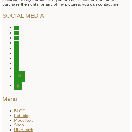
purchase the rights for any of my pictures, you can contact me
SOCIAL MEDIA
instagram
instagram
instagram
facebook
tiktok
youtube
youtube
twitter
pinterest
editor-
kitchensink
tree
Menu
BLOG
Fotoblog
Modellbau
Shop
Über mich