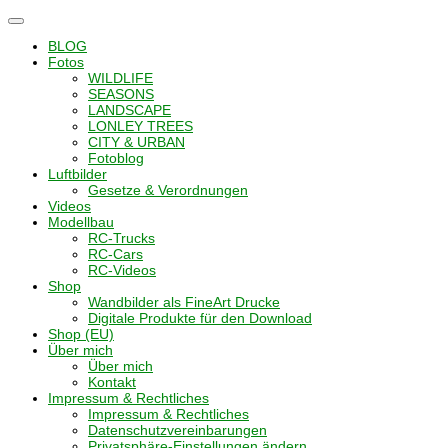
Navigation
umschalten
BLOG
Fotos
WILDLIFE
SEASONS
LANDSCAPE
LONLEY TREES
CITY & URBAN
Fotoblog
Luftbilder
Gesetze & Verordnungen
Videos
Modellbau
RC-Trucks
RC-Cars
RC-Videos
Shop
Wandbilder als FineArt Drucke
Digitale Produkte für den Download
Shop (EU)
Über mich
Über mich
Kontakt
Impressum & Rechtliches
Impressum & Rechtliches
Datenschutzvereinbarungen
Privatsphäre-Einstellungen ändern