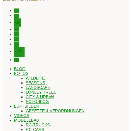
instagram
facebook
tree
x
youtube
tiktok
pinterest
editor-
kitchensink
threads
BLOG
FOTOS
WILDLIFE
SEASONS
LANDSCAPE
LONLEY TREES
CITY & URBAN
FOTOBLOG
LUFTBILDER
GESETZE & VERORDNUNGEN
VIDEOS
MODELLBAU
RC-TRUCKS
RC-CARS