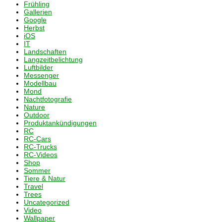
Frühling
Gallerien
Google
Herbst
iOS
IT
Landschaften
Langzeitbelichtung
Luftbilder
Messenger
Modellbau
Mond
Nachtfotografie
Nature
Outdoor
Produktankündigungen
RC
RC-Cars
RC-Trucks
RC-Videos
Shop
Sommer
Tiere & Natur
Travel
Trees
Uncategorized
Video
Wallpaper