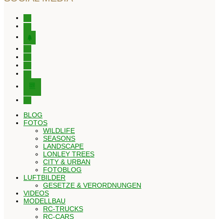
instagram
facebook
tree
x
youtube
tiktok
pinterest
editor-
kitchensink
threads
BLOG
FOTOS
WILDLIFE
SEASONS
LANDSCAPE
LONLEY TREES
CITY & URBAN
FOTOBLOG
LUFTBILDER
GESETZE & VERORDNUNGEN
VIDEOS
MODELLBAU
RC-TRUCKS
RC-CARS