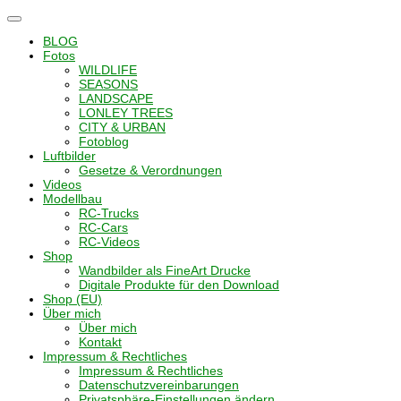
Navigation
umschalten
BLOG
Fotos
WILDLIFE
SEASONS
LANDSCAPE
LONLEY TREES
CITY & URBAN
Fotoblog
Luftbilder
Gesetze & Verordnungen
Videos
Modellbau
RC-Trucks
RC-Cars
RC-Videos
Shop
Wandbilder als FineArt Drucke
Digitale Produkte für den Download
Shop (EU)
Über mich
Über mich
Kontakt
Impressum & Rechtliches
Impressum & Rechtliches
Datenschutzvereinbarungen
Privatsphäre-Einstellungen ändern