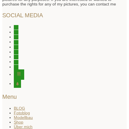
purchase the rights for any of my pictures, you can contact me
SOCIAL MEDIA
instagram
instagram
instagram
facebook
tiktok
youtube
youtube
twitter
pinterest
editor-
kitchensink
tree
Menu
BLOG
Fotoblog
Modellbau
Shop
Über mich