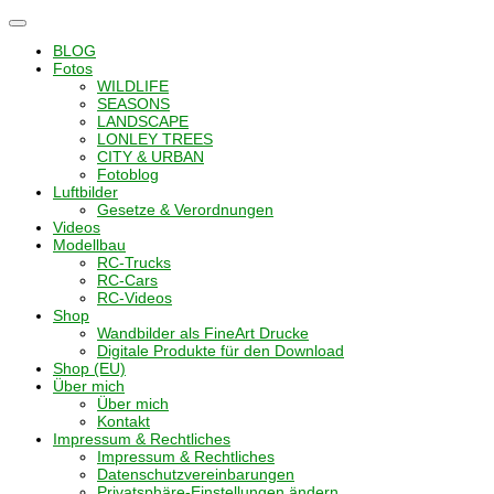
Navigation
umschalten
BLOG
Fotos
WILDLIFE
SEASONS
LANDSCAPE
LONLEY TREES
CITY & URBAN
Fotoblog
Luftbilder
Gesetze & Verordnungen
Videos
Modellbau
RC-Trucks
RC-Cars
RC-Videos
Shop
Wandbilder als FineArt Drucke
Digitale Produkte für den Download
Shop (EU)
Über mich
Über mich
Kontakt
Impressum & Rechtliches
Impressum & Rechtliches
Datenschutzvereinbarungen
Privatsphäre-Einstellungen ändern