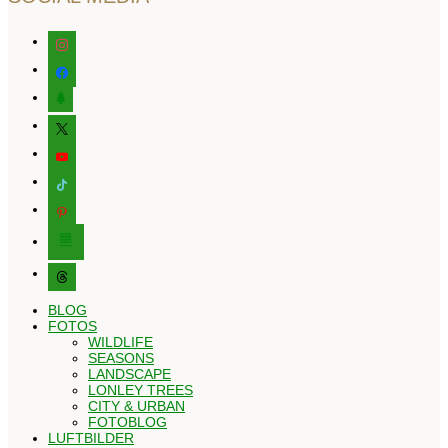
instagram
facebook
tree
x
youtube
tiktok
pinterest
editor-
kitchensink
threads
BLOG
FOTOS
WILDLIFE
SEASONS
LANDSCAPE
LONLEY TREES
CITY & URBAN
FOTOBLOG
LUFTBILDER