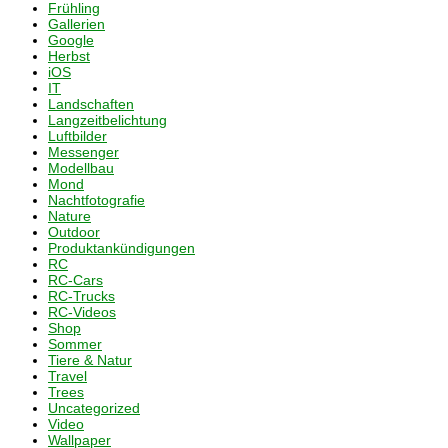
Frühling
Gallerien
Google
Herbst
iOS
IT
Landschaften
Langzeitbelichtung
Luftbilder
Messenger
Modellbau
Mond
Nachtfotografie
Nature
Outdoor
Produktankündigungen
RC
RC-Cars
RC-Trucks
RC-Videos
Shop
Sommer
Tiere & Natur
Travel
Trees
Uncategorized
Video
Wallpaper