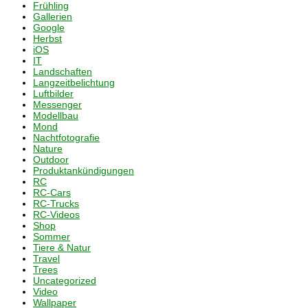
Frühling
Gallerien
Google
Herbst
iOS
IT
Landschaften
Langzeitbelichtung
Luftbilder
Messenger
Modellbau
Mond
Nachtfotografie
Nature
Outdoor
Produktankündigungen
RC
RC-Cars
RC-Trucks
RC-Videos
Shop
Sommer
Tiere & Natur
Travel
Trees
Uncategorized
Video
Wallpaper