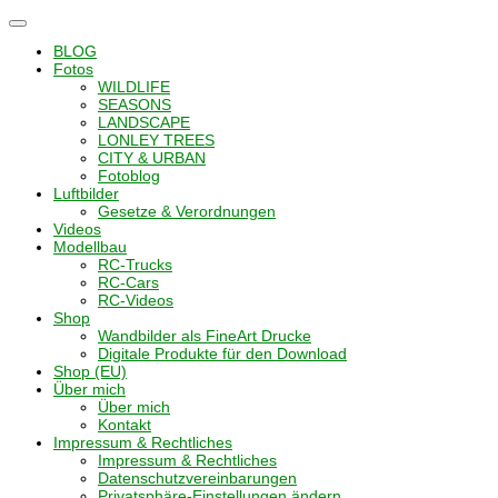
Navigation
umschalten
BLOG
Fotos
WILDLIFE
SEASONS
LANDSCAPE
LONLEY TREES
CITY & URBAN
Fotoblog
Luftbilder
Gesetze & Verordnungen
Videos
Modellbau
RC-Trucks
RC-Cars
RC-Videos
Shop
Wandbilder als FineArt Drucke
Digitale Produkte für den Download
Shop (EU)
Über mich
Über mich
Kontakt
Impressum & Rechtliches
Impressum & Rechtliches
Datenschutzvereinbarungen
Privatsphäre-Einstellungen ändern