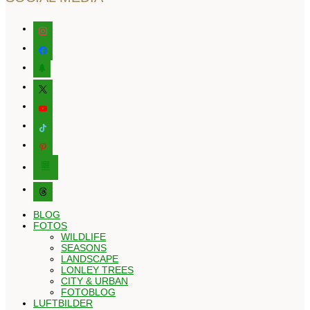
instagram
facebook
tree
x
youtube
tiktok
pinterest
editor-
kitchensink
threads
BLOG
FOTOS
WILDLIFE
SEASONS
LANDSCAPE
LONLEY TREES
CITY & URBAN
FOTOBLOG
LUFTBILDER