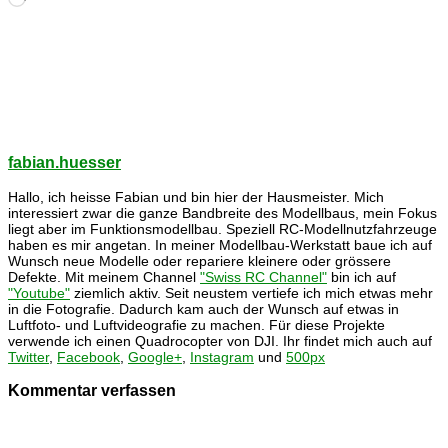
geladen …
fabian.huesser
Hallo, ich heisse Fabian und bin hier der Hausmeister. Mich
interessiert zwar die ganze Bandbreite des Modellbaus, mein Fokus
liegt aber im Funktionsmodellbau. Speziell RC-Modellnutzfahrzeuge
haben es mir angetan. In meiner Modellbau-Werkstatt baue ich auf
Wunsch neue Modelle oder repariere kleinere oder grössere
Defekte. Mit meinem Channel
"Swiss RC Channel"
bin ich auf
"Youtube"
ziemlich aktiv. Seit neustem vertiefe ich mich etwas mehr
in die Fotografie. Dadurch kam auch der Wunsch auf etwas in
Luftfoto- und Luftvideografie zu machen. Für diese Projekte
verwende ich einen Quadrocopter von DJI. Ihr findet mich auch auf
Twitter
,
Facebook
,
Google+
,
Instagram
und
500px
Kommentar verfassen