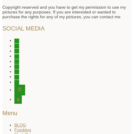
Copyright reserved and you have to get my permission to use my
pictures for any purposes. If you are interested or wanted to
purchase the rights for any of my pictures, you can contact me
SOCIAL MEDIA
instagram
instagram
instagram
facebook
tiktok
youtube
youtube
twitter
pinterest
editor-
kitchensink
tree
Menu
BLOG
Fotoblog