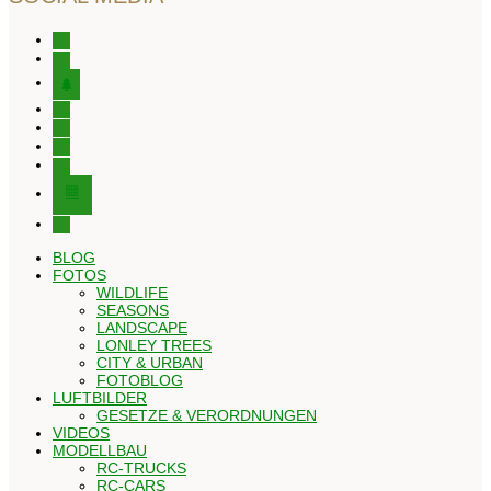
instagram
facebook
tree
x
youtube
tiktok
pinterest
editor-
kitchensink
threads
BLOG
FOTOS
WILDLIFE
SEASONS
LANDSCAPE
LONLEY TREES
CITY & URBAN
FOTOBLOG
LUFTBILDER
GESETZE & VERORDNUNGEN
VIDEOS
MODELLBAU
RC-TRUCKS
RC-CARS