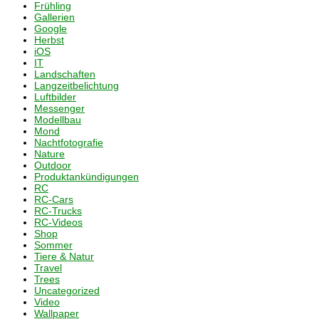
Frühling
Gallerien
Google
Herbst
iOS
IT
Landschaften
Langzeitbelichtung
Luftbilder
Messenger
Modellbau
Mond
Nachtfotografie
Nature
Outdoor
Produktankündigungen
RC
RC-Cars
RC-Trucks
RC-Videos
Shop
Sommer
Tiere & Natur
Travel
Trees
Uncategorized
Video
Wallpaper