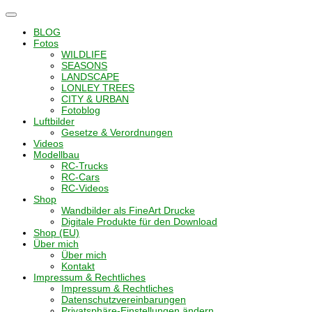
Navigation
umschalten
BLOG
Fotos
WILDLIFE
SEASONS
LANDSCAPE
LONLEY TREES
CITY & URBAN
Fotoblog
Luftbilder
Gesetze & Verordnungen
Videos
Modellbau
RC-Trucks
RC-Cars
RC-Videos
Shop
Wandbilder als FineArt Drucke
Digitale Produkte für den Download
Shop (EU)
Über mich
Über mich
Kontakt
Impressum & Rechtliches
Impressum & Rechtliches
Datenschutzvereinbarungen
Privatsphäre-Einstellungen ändern