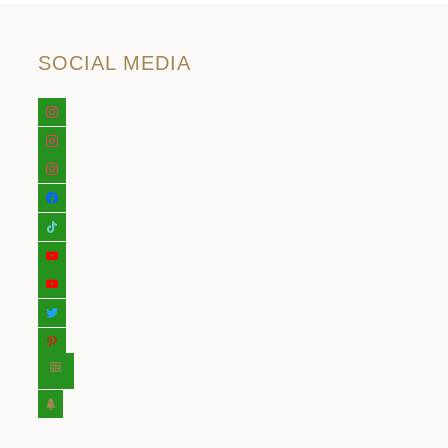
SOCIAL MEDIA
instagram
instagram
instagram
facebook
tiktok
youtube
youtube
twitter
pinterest
editor-
kitchensink
tree