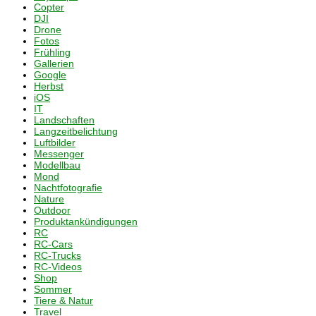
Copter
DJI
Drone
Fotos
Frühling
Gallerien
Google
Herbst
iOS
IT
Landschaften
Langzeitbelichtung
Luftbilder
Messenger
Modellbau
Mond
Nachtfotografie
Nature
Outdoor
Produktankündigungen
RC
RC-Cars
RC-Trucks
RC-Videos
Shop
Sommer
Tiere & Natur
Travel