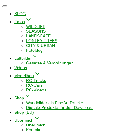
Navigation
umschalten
BLOG
Fotos
WILDLIFE
SEASONS
LANDSCAPE
LONLEY TREES
CITY & URBAN
Fotoblog
Luftbilder
Gesetze & Verordnungen
Videos
Modellbau
RC-Trucks
RC-Cars
RC-Videos
Shop
Wandbilder als FineArt Drucke
Digitale Produkte für den Download
Shop (EU)
Über mich
Über mich
Kontakt