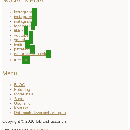
SOCIAL MEDIA
instagram
instagram
instagram
facebook
tiktok
youtube
youtube
twitter
pinterest
editor-kitchensink
tree
Menu
BLOG
Fotoblog
Modellbau
Shop
Über mich
Kontakt
Datenschutzvereinbarungen
Copyright © 2026 fabian.hüsser.ch
Entworfen von
WPZOOM