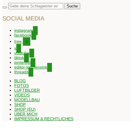
SOCIAL MEDIA
instagram
facebook
tree
x
youtube
tiktok
pinterest
editor-kitchensink
threads
BLOG
FOTOS
LUFTBILDER
VIDEOS
MODELLBAU
SHOP
SHOP (EU)
ÜBER MICH
IMPRESSUM & RECHTLICHES