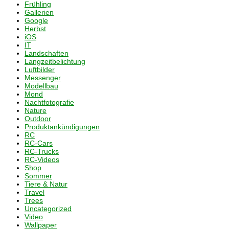
Frühling
Gallerien
Google
Herbst
iOS
IT
Landschaften
Langzeitbelichtung
Luftbilder
Messenger
Modellbau
Mond
Nachtfotografie
Nature
Outdoor
Produktankündigungen
RC
RC-Cars
RC-Trucks
RC-Videos
Shop
Sommer
Tiere & Natur
Travel
Trees
Uncategorized
Video
Wallpaper