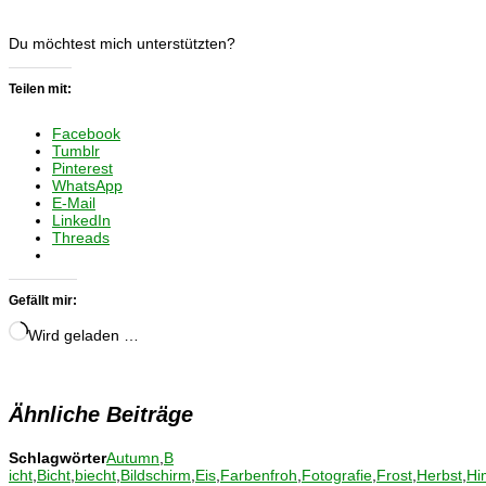
Du möchtest mich unterstützten?
Teilen mit:
Facebook
Tumblr
Pinterest
WhatsApp
E-Mail
LinkedIn
Threads
Gefällt mir:
Wird geladen …
Ähnliche Beiträge
Schlagwörter
Autumn
,
B
icht
,
Bicht
,
biecht
,
Bildschirm
,
Eis
,
Farbenfroh
,
Fotografie
,
Frost
,
Herbst
,
Hi