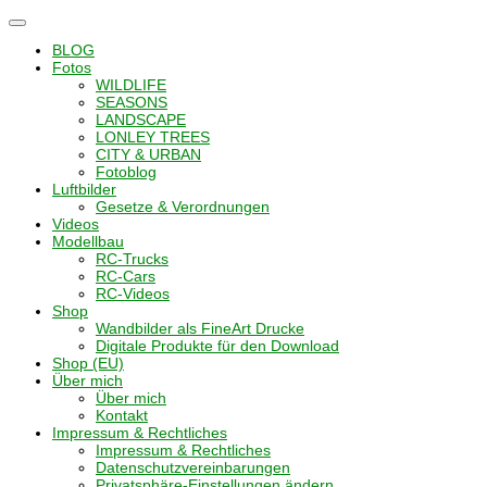
Navigation
umschalten
BLOG
Fotos
WILDLIFE
SEASONS
LANDSCAPE
LONLEY TREES
CITY & URBAN
Fotoblog
Luftbilder
Gesetze & Verordnungen
Videos
Modellbau
RC-Trucks
RC-Cars
RC-Videos
Shop
Wandbilder als FineArt Drucke
Digitale Produkte für den Download
Shop (EU)
Über mich
Über mich
Kontakt
Impressum & Rechtliches
Impressum & Rechtliches
Datenschutzvereinbarungen
Privatsphäre-Einstellungen ändern