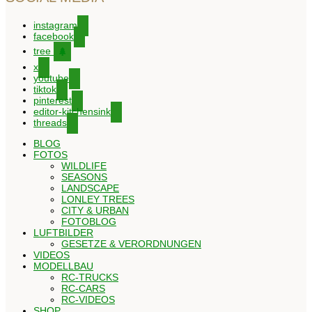
instagram
facebook
tree
x
youtube
tiktok
pinterest
editor-kitchensink
threads
BLOG
FOTOS
WILDLIFE
SEASONS
LANDSCAPE
LONLEY TREES
CITY & URBAN
FOTOBLOG
LUFTBILDER
GESETZE & VERORDNUNGEN
VIDEOS
MODELLBAU
RC-TRUCKS
RC-CARS
RC-VIDEOS
SHOP