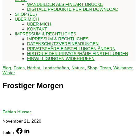
WANDBILDER ALS FINEART DRUCKE
DIGITALE PRODUKTE FÜR DEN DOWNLOAD
SHOP (EU)
ÜBER MICH
ÜBER MICH
KONTAKT
IMPRESSUM & RECHTLICHES
IMPRESSUM & RECHTLICHES
DATENSCHUTZVEREINBARUNGEN
PRIVATSPHÄRE-EINSTELLUNGEN ÄNDERN
HISTORIE DER PRIVATSPHÄRE-EINSTELLUNGEN
EINWILLIGUNGEN WIDERRUFEN
Blog
,
Fotos
,
Herbst
,
Landschaften
,
Nature
,
Shop
,
Trees
,
Wallpaper
,
Winter
Frostiger Morgen
Fabian Hüsser
November 21, 2020
Teilen: