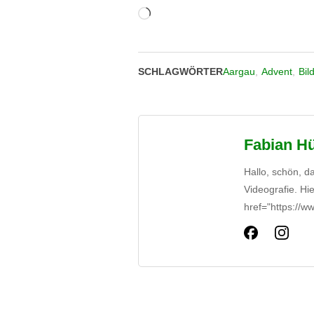
Wird
geladen …
SCHLAGWÖRTER
Aargau
,
Advent
,
Bil
Fabian H
Hallo, schön, d
Videografie. Hi
href="https://