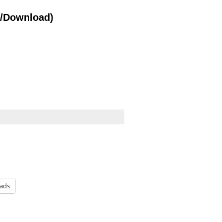
l/Download)
ads