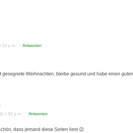
:19 p.m.
·
Antworten
d gesegnete Weihnachten, bleibe gesund und habe einen guten 
r
@ 2:52 p.m.
·
Antworten
chön, dass jemand diese Seiten liest 😉