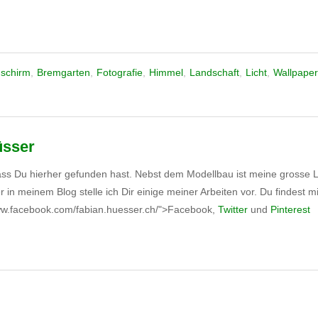
dschirm
,
Bremgarten
,
Fotografie
,
Himmel
,
Landschaft
,
Licht
,
Wallpaper
üsser
ass Du hierher gefunden hast. Nebst dem Modellbau ist meine grosse L
er in meinem Blog stelle ich Dir einige meiner Arbeiten vor. Du findest 
www.facebook.com/fabian.huesser.ch/">Facebook,
Twitter
und
Pinterest