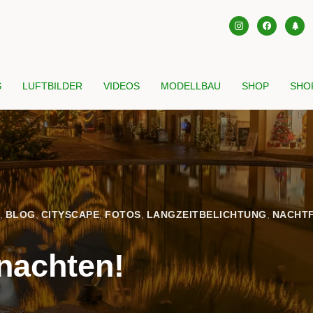
instagram
facebook
tree
S
LUFTBILDER
VIDEOS
MODELLBAU
SHOP
SHOP
,
BLOG
,
CITYSCAPE
,
FOTOS
,
LANGZEITBELICHTUNG
,
NACHT
nachten!