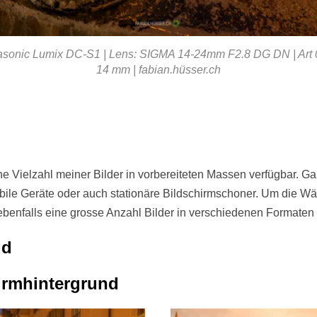
onic Lumix DC-S1 | Lens: SIGMA 14-24mm F2.8 DG DN | Art 019 
14 mm | fabian.hüsser.ch
e Vielzahl meiner Bilder in vorbereiteten Massen verfügbar. Ga
obile Geräte oder auch stationäre Bildschirmschoner. Um die W
ebenfalls eine grosse Anzahl Bilder in verschiedenen Formaten 
ld
hirmhintergrund