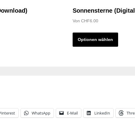
/Download)
Sonnensterne (Digita
Von
CHF
6.00
Optionen wählen
Pinterest
WhatsApp
E-Mail
LinkedIn
Thre