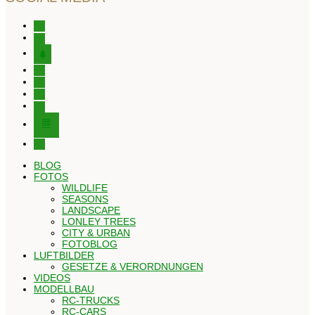
instagram
facebook
tree
x
youtube
tiktok
pinterest
editor-
kitchensink
threads
BLOG
FOTOS
WILDLIFE
SEASONS
LANDSCAPE
LONLEY TREES
CITY & URBAN
FOTOBLOG
LUFTBILDER
GESETZE & VERORDNUNGEN
VIDEOS
MODELLBAU
RC-TRUCKS
RC-CARS