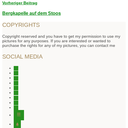
Vorheriger Beitrag
Bergkapelle auf dem Stoos
COPYRIGHTS
Copyright reserved and you have to get my permission to use my
pictures for any purposes. If you are interested or wanted to
purchase the rights for any of my pictures, you can contact me
SOCIAL MEDIA
instagram
instagram
instagram
facebook
tiktok
youtube
youtube
twitter
pinterest
editor-
kitchensink
tree