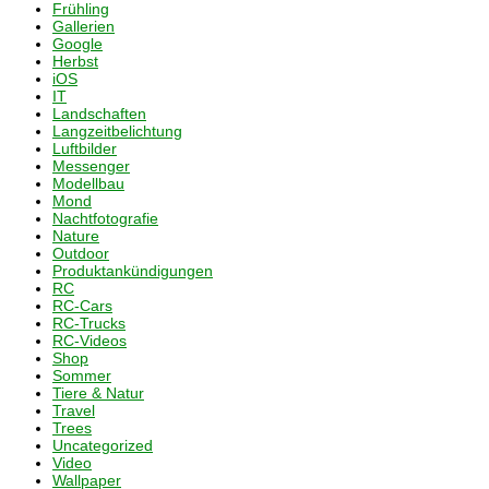
Frühling
Gallerien
Google
Herbst
iOS
IT
Landschaften
Langzeitbelichtung
Luftbilder
Messenger
Modellbau
Mond
Nachtfotografie
Nature
Outdoor
Produktankündigungen
RC
RC-Cars
RC-Trucks
RC-Videos
Shop
Sommer
Tiere & Natur
Travel
Trees
Uncategorized
Video
Wallpaper