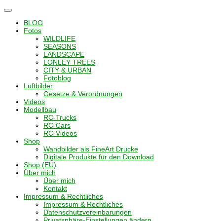
Navigation
umschalten
BLOG
Fotos
WILDLIFE
SEASONS
LANDSCAPE
LONLEY TREES
CITY & URBAN
Fotoblog
Luftbilder
Gesetze & Verordnungen
Videos
Modellbau
RC-Trucks
RC-Cars
RC-Videos
Shop
Wandbilder als FineArt Drucke
Digitale Produkte für den Download
Shop (EU)
Über mich
Über mich
Kontakt
Impressum & Rechtliches
Impressum & Rechtliches
Datenschutzvereinbarungen
Privatsphäre-Einstellungen ändern