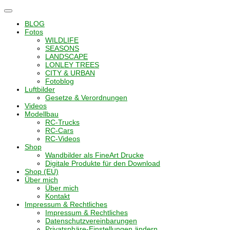
Navigation
umschalten
BLOG
Fotos
WILDLIFE
SEASONS
LANDSCAPE
LONLEY TREES
CITY & URBAN
Fotoblog
Luftbilder
Gesetze & Verordnungen
Videos
Modellbau
RC-Trucks
RC-Cars
RC-Videos
Shop
Wandbilder als FineArt Drucke
Digitale Produkte für den Download
Shop (EU)
Über mich
Über mich
Kontakt
Impressum & Rechtliches
Impressum & Rechtliches
Datenschutzvereinbarungen
Privatsphäre-Einstellungen ändern