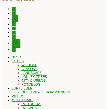
instagram
facebook
tree
x
youtube
tiktok
pinterest
editor-
kitchensink
threads
BLOG
FOTOS
WILDLIFE
SEASONS
LANDSCAPE
LONLEY TREES
CITY & URBAN
FOTOBLOG
LUFTBILDER
GESETZE & VERORDNUNGEN
VIDEOS
MODELLBAU
RC-TRUCKS
RC-CARS