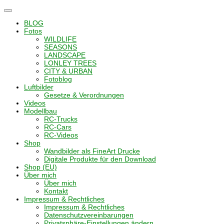
Navigation
umschalten
BLOG
Fotos
WILDLIFE
SEASONS
LANDSCAPE
LONLEY TREES
CITY & URBAN
Fotoblog
Luftbilder
Gesetze & Verordnungen
Videos
Modellbau
RC-Trucks
RC-Cars
RC-Videos
Shop
Wandbilder als FineArt Drucke
Digitale Produkte für den Download
Shop (EU)
Über mich
Über mich
Kontakt
Impressum & Rechtliches
Impressum & Rechtliches
Datenschutzvereinbarungen
Privatsphäre-Einstellungen ändern