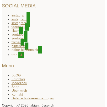
SOCIAL MEDIA
instagram
instagram
instagram
facebook
tiktok
youtube
youtube
twitter
pinterest
editor-kitchensink
tree
Menu
BLOG
Fotoblog
Modellbau
Shop
Über mich
Kontakt
Datenschutzvereinbarungen
Copyright © 2026 fabian.hüsser.ch