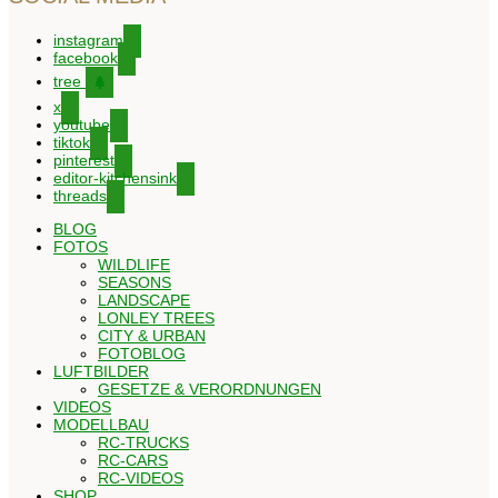
instagram
facebook
tree
x
youtube
tiktok
pinterest
editor-kitchensink
threads
BLOG
FOTOS
WILDLIFE
SEASONS
LANDSCAPE
LONLEY TREES
CITY & URBAN
FOTOBLOG
LUFTBILDER
GESETZE & VERORDNUNGEN
VIDEOS
MODELLBAU
RC-TRUCKS
RC-CARS
RC-VIDEOS
SHOP