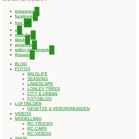
instagram
facebook
tree
x
youtube
tiktok
pinterest
editor-kitchensink
threads
BLOG
FOTOS
WILDLIFE
SEASONS
LANDSCAPE
LONLEY TREES
CITY & URBAN
FOTOBLOG
LUFTBILDER
GESETZE & VERORDNUNGEN
VIDEOS
MODELLBAU
RC-TRUCKS
RC-CARS
RC-VIDEOS
SHOP