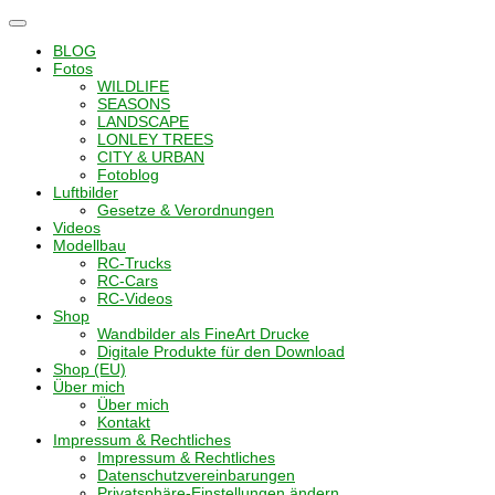
Navigation
umschalten
BLOG
Fotos
WILDLIFE
SEASONS
LANDSCAPE
LONLEY TREES
CITY & URBAN
Fotoblog
Luftbilder
Gesetze & Verordnungen
Videos
Modellbau
RC-Trucks
RC-Cars
RC-Videos
Shop
Wandbilder als FineArt Drucke
Digitale Produkte für den Download
Shop (EU)
Über mich
Über mich
Kontakt
Impressum & Rechtliches
Impressum & Rechtliches
Datenschutzvereinbarungen
Privatsphäre-Einstellungen ändern