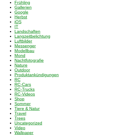
Frühling
Gallerien
Google
Herbst
iOS
IT
Landschaften
Langzeitbelichtung
Luftbilder
Messenger
Modellbau
Mond
Nachtfotografie
Nature
Outdoor
Produktankündigungen
RC
RC-Cars
RC-Trucks
RC-Videos
Shop
Sommer
Tiere & Natur
Travel
Trees
Uncategorized
Video
Wallpaper