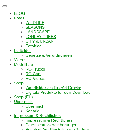
Navigation
umschalten
BLOG
Fotos
WILDLIFE
SEASONS
LANDSCAPE
LONLEY TREES
CITY & URBAN
Fotoblog
Luftbilder
Gesetze & Verordnungen
Videos
Modellbau
RC-Trucks
RC-Cars
RC-Videos
Shop
Wandbilder als FineArt Drucke
Digitale Produkte für den Download
Shop (EU)
Über mich
Über mich
Kontakt
Impressum & Rechtliches
Impressum & Rechtliches
Datenschutzvereinbarungen
Privatsphäre-Einstellungen ändern