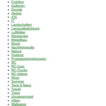
Frühling
Gallerien
Google
Herbst
iOS
IT
Landschaften
Langzeitbelichtung
Luftbilder
Messenger
Modellbau
Mond
Nachtfotografie
Nature
Outdoor
Produktankündigungen
RC
RC-Cars
RC-Trucks
RC-Videos
Shop
Sommer
Tiere & Natur
Travel
Trees
Uncategorized
Video
Wallpaper