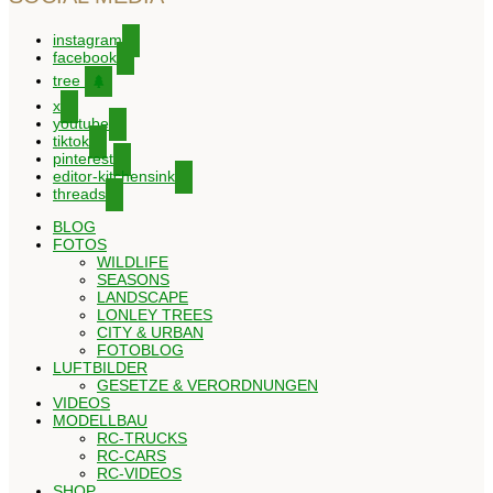
instagram
facebook
tree
x
youtube
tiktok
pinterest
editor-kitchensink
threads
BLOG
FOTOS
WILDLIFE
SEASONS
LANDSCAPE
LONLEY TREES
CITY & URBAN
FOTOBLOG
LUFTBILDER
GESETZE & VERORDNUNGEN
VIDEOS
MODELLBAU
RC-TRUCKS
RC-CARS
RC-VIDEOS
SHOP