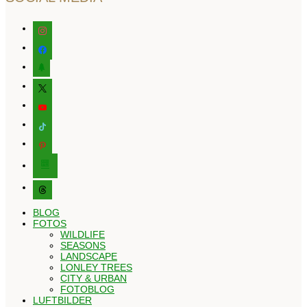
instagram
facebook
tree
x
youtube
tiktok
pinterest
editor-
kitchensink
threads
BLOG
FOTOS
WILDLIFE
SEASONS
LANDSCAPE
LONLEY TREES
CITY & URBAN
FOTOBLOG
LUFTBILDER