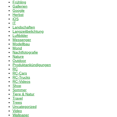
Frühling
Gallerien
Google
Herbst
iOS
IT
Landschaften
Langzeitbelichtung
Luftbilder
Messenger
Modellbau
Mond
Nachtfotografie
Nature
Outdoor
Produktankündigungen
RC
RC-Cars
RC-Trucks
RC-Videos
Shop
Sommer
Tiere & Natur
Travel
Trees
Uncategorized
Video
Wallpaper