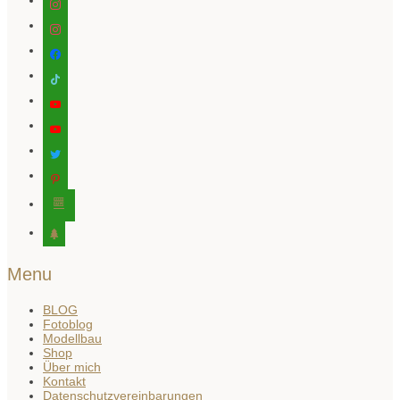
instagram
facebook
tiktok
youtube
youtube
twitter
pinterest
editor-
kitchensink
tree
Menu
BLOG
Fotoblog
Modellbau
Shop
Über mich
Kontakt
Datenschutzvereinbarungen