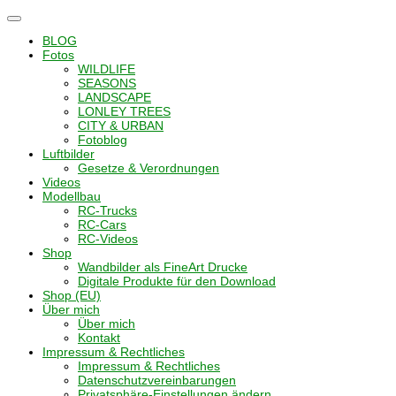
Navigation
umschalten
BLOG
Fotos
WILDLIFE
SEASONS
LANDSCAPE
LONLEY TREES
CITY & URBAN
Fotoblog
Luftbilder
Gesetze & Verordnungen
Videos
Modellbau
RC-Trucks
RC-Cars
RC-Videos
Shop
Wandbilder als FineArt Drucke
Digitale Produkte für den Download
Shop (EU)
Über mich
Über mich
Kontakt
Impressum & Rechtliches
Impressum & Rechtliches
Datenschutzvereinbarungen
Privatsphäre-Einstellungen ändern