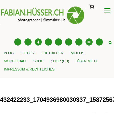
0
SE
instagram
facebook
tree
x
youtube
tiktok
pinterest
editor-
threads
kitchensink
BLOG
FOTOS
LUFTBILDER
VIDEOS
MODELLBAU
SHOP
SHOP (EU)
ÜBER MICH
IMPRESSUM & RECHTLICHES
432422233_1704936980030337_1587256