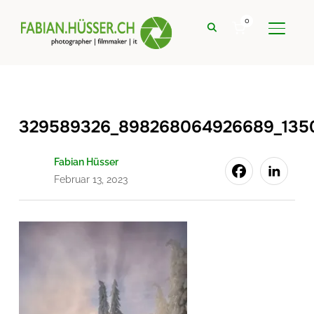
0
SEITE
329589326_898268064926689_135
Fabian Hüsser
Februar 13, 2023