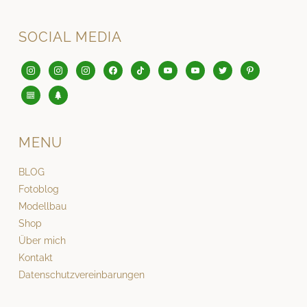
SOCIAL MEDIA
instagram
instagram
instagram
facebook
tiktok
youtube
youtube
twitter
pinterest
editor-
tree
kitchensink
MENU
BLOG
Fotoblog
Modellbau
Shop
Über mich
Kontakt
Datenschutzvereinbarungen