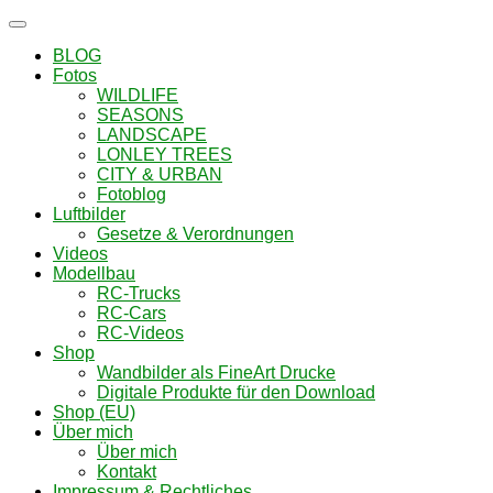
Navigation
umschalten
BLOG
Fotos
WILDLIFE
SEASONS
LANDSCAPE
LONLEY TREES
CITY & URBAN
Fotoblog
Luftbilder
Gesetze & Verordnungen
Videos
Modellbau
RC-Trucks
RC-Cars
RC-Videos
Shop
Wandbilder als FineArt Drucke
Digitale Produkte für den Download
Shop (EU)
Über mich
Über mich
Kontakt
Impressum & Rechtliches