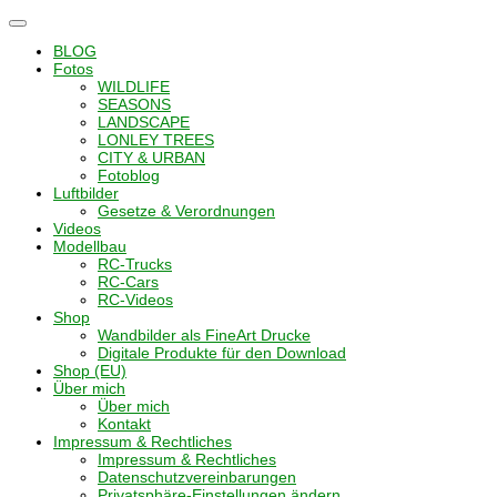
Navigation
umschalten
BLOG
Fotos
WILDLIFE
SEASONS
LANDSCAPE
LONLEY TREES
CITY & URBAN
Fotoblog
Luftbilder
Gesetze & Verordnungen
Videos
Modellbau
RC-Trucks
RC-Cars
RC-Videos
Shop
Wandbilder als FineArt Drucke
Digitale Produkte für den Download
Shop (EU)
Über mich
Über mich
Kontakt
Impressum & Rechtliches
Impressum & Rechtliches
Datenschutzvereinbarungen
Privatsphäre-Einstellungen ändern