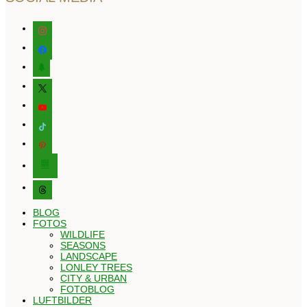
instagram
facebook
tree
x
youtube
tiktok
pinterest
editor-
kitchensink
threads
BLOG
FOTOS
WILDLIFE
SEASONS
LANDSCAPE
LONLEY TREES
CITY & URBAN
FOTOBLOG
LUFTBILDER