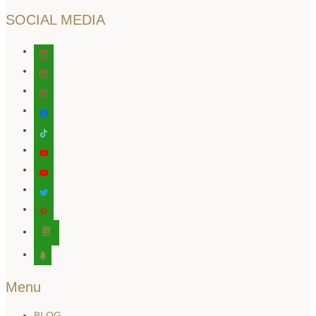
SOCIAL MEDIA
instagram
instagram
instagram
facebook
tiktok
youtube
youtube
twitter
pinterest
editor-
kitchensink
tree
Menu
BLOG