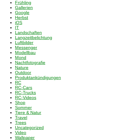
Frühling
Gallerien
Google
Herbst
iOS
IT
Landschaften
Langzeitbelichtung
Luftbilder
Messenger
Modellbau
Mond
Nachtfotografie
Nature
Outdoor
Produktankündigungen
RC
RC-Cars
RC-Trucks
RC-Videos
Shop
Sommer
Tiere & Natur
Travel
Trees
Uncategorized
Video
Wallpaper