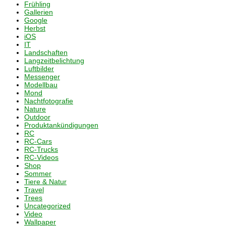
Frühling
Gallerien
Google
Herbst
iOS
IT
Landschaften
Langzeitbelichtung
Luftbilder
Messenger
Modellbau
Mond
Nachtfotografie
Nature
Outdoor
Produktankündigungen
RC
RC-Cars
RC-Trucks
RC-Videos
Shop
Sommer
Tiere & Natur
Travel
Trees
Uncategorized
Video
Wallpaper