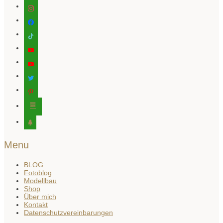
instagram
facebook
tiktok
youtube
youtube
twitter
pinterest
editor-
kitchensink
tree
Menu
BLOG
Fotoblog
Modellbau
Shop
Über mich
Kontakt
Datenschutzvereinbarungen