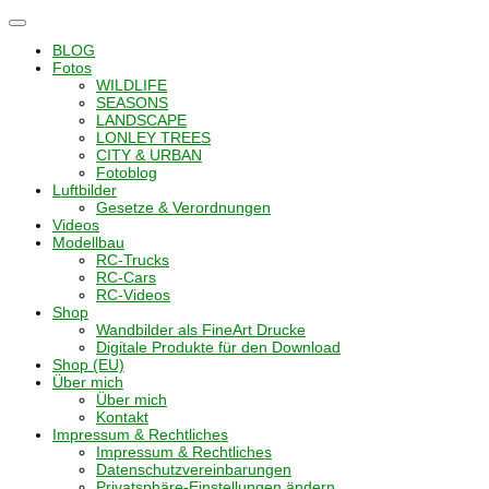
Navigation
umschalten
BLOG
Fotos
WILDLIFE
SEASONS
LANDSCAPE
LONLEY TREES
CITY & URBAN
Fotoblog
Luftbilder
Gesetze & Verordnungen
Videos
Modellbau
RC-Trucks
RC-Cars
RC-Videos
Shop
Wandbilder als FineArt Drucke
Digitale Produkte für den Download
Shop (EU)
Über mich
Über mich
Kontakt
Impressum & Rechtliches
Impressum & Rechtliches
Datenschutzvereinbarungen
Privatsphäre-Einstellungen ändern