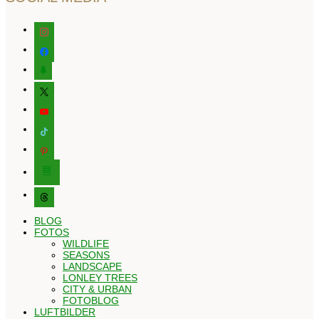
instagram
facebook
tree
x
youtube
tiktok
pinterest
editor-
kitchensink
threads
BLOG
FOTOS
WILDLIFE
SEASONS
LANDSCAPE
LONLEY TREES
CITY & URBAN
FOTOBLOG
LUFTBILDER