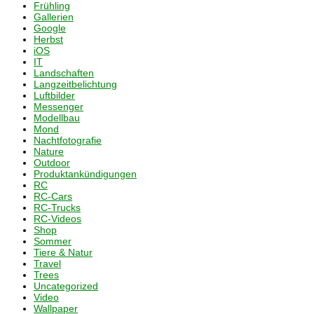
Frühling
Gallerien
Google
Herbst
iOS
IT
Landschaften
Langzeitbelichtung
Luftbilder
Messenger
Modellbau
Mond
Nachtfotografie
Nature
Outdoor
Produktankündigungen
RC
RC-Cars
RC-Trucks
RC-Videos
Shop
Sommer
Tiere & Natur
Travel
Trees
Uncategorized
Video
Wallpaper