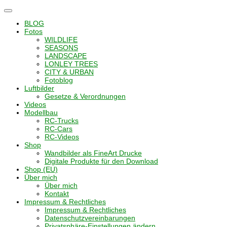
Navigation
umschalten
BLOG
Fotos
WILDLIFE
SEASONS
LANDSCAPE
LONLEY TREES
CITY & URBAN
Fotoblog
Luftbilder
Gesetze & Verordnungen
Videos
Modellbau
RC-Trucks
RC-Cars
RC-Videos
Shop
Wandbilder als FineArt Drucke
Digitale Produkte für den Download
Shop (EU)
Über mich
Über mich
Kontakt
Impressum & Rechtliches
Impressum & Rechtliches
Datenschutzvereinbarungen
Privatsphäre-Einstellungen ändern