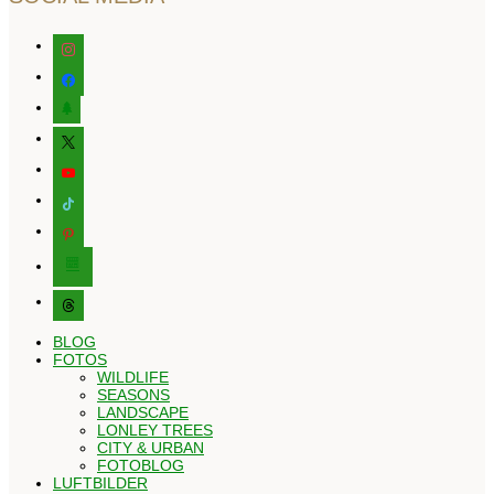
instagram
facebook
tree
x
youtube
tiktok
pinterest
editor-
kitchensink
threads
BLOG
FOTOS
WILDLIFE
SEASONS
LANDSCAPE
LONLEY TREES
CITY & URBAN
FOTOBLOG
LUFTBILDER