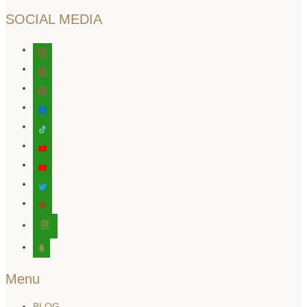
SOCIAL MEDIA
instagram
instagram
instagram
facebook
tiktok
youtube
youtube
twitter
pinterest
editor-
kitchensink
tree
Menu
BLOG