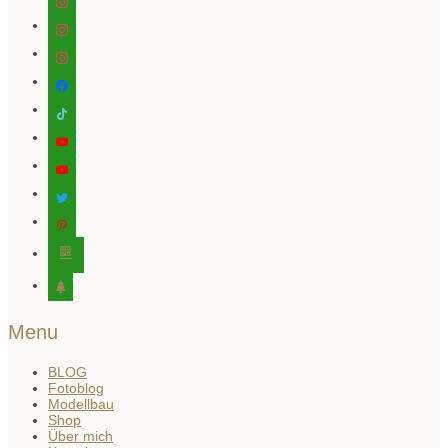
instagram
instagram
facebook
tiktok
youtube
youtube
twitter
pinterest
editor-
kitchensink
tree
Menu
BLOG
Fotoblog
Modellbau
Shop
Über mich