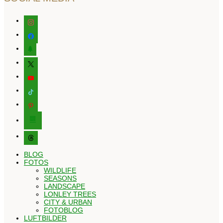
instagram
facebook
tree
x
youtube
tiktok
pinterest
editor-
kitchensink
threads
BLOG
FOTOS
WILDLIFE
SEASONS
LANDSCAPE
LONLEY TREES
CITY & URBAN
FOTOBLOG
LUFTBILDER