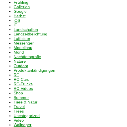
Frühling
Gallerien
Google
Herbst
iOS
IT
Landschaften
Langzeitbelichtung
Luftbilder
Messenger
Modellbau
Mond
Nachtfotografie
Nature
Outdoor
Produktankündigungen
RC
RC-Cars
RC-Trucks
RC-Videos
Shop
Sommer
Tiere & Natur
Travel
Trees
Uncategorized
Video
Wallpaper