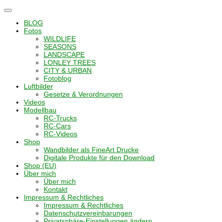
Navigation
umschalten
BLOG
Fotos
WILDLIFE
SEASONS
LANDSCAPE
LONLEY TREES
CITY & URBAN
Fotoblog
Luftbilder
Gesetze & Verordnungen
Videos
Modellbau
RC-Trucks
RC-Cars
RC-Videos
Shop
Wandbilder als FineArt Drucke
Digitale Produkte für den Download
Shop (EU)
Über mich
Über mich
Kontakt
Impressum & Rechtliches
Impressum & Rechtliches
Datenschutzvereinbarungen
Privatsphäre-Einstellungen ändern