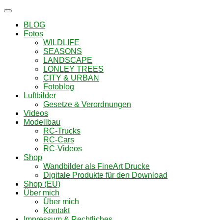
Navigation
umschalten
BLOG
Fotos
WILDLIFE
SEASONS
LANDSCAPE
LONLEY TREES
CITY & URBAN
Fotoblog
Luftbilder
Gesetze & Verordnungen
Videos
Modellbau
RC-Trucks
RC-Cars
RC-Videos
Shop
Wandbilder als FineArt Drucke
Digitale Produkte für den Download
Shop (EU)
Über mich
Über mich
Kontakt
Impressum & Rechtliches