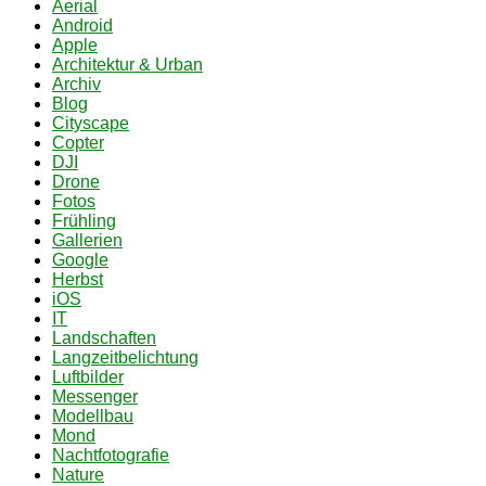
Aerial
Android
Apple
Architektur & Urban
Archiv
Blog
Cityscape
Copter
DJI
Drone
Fotos
Frühling
Gallerien
Google
Herbst
iOS
IT
Landschaften
Langzeitbelichtung
Luftbilder
Messenger
Modellbau
Mond
Nachtfotografie
Nature