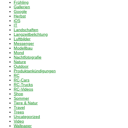
Frühling
Gallerien
Google
Herbst
iOS
IT
Landschaften
Langzeitbelichtung
Luftbilder
Messenger
Modellbau
Mond
Nachtfotografie
Nature
Outdoor
Produktankündigungen
RC
RC-Cars
RC-Trucks
RC-Videos
Shop
Sommer
Tiere & Natur
Travel
Trees
Uncategorized
Video
Wallpaper