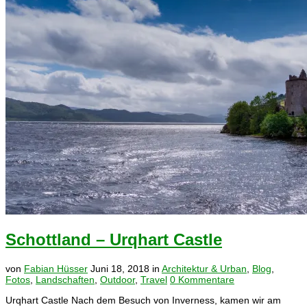
Schottland – Urqhart Castle
von
Fabian Hüsser
Juni 18, 2018
in
Architektur & Urban
,
Blog
,
Fotos
,
Landschaften
,
Outdoor
,
Travel
0 Kommentare
Urqhart Castle Nach dem Besuch von Inverness, kamen wir am