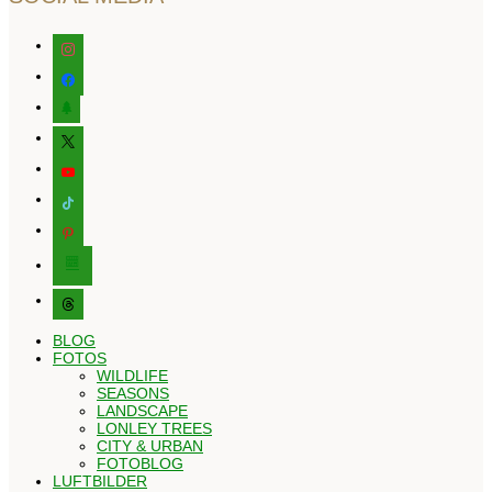
instagram
facebook
tree
x
youtube
tiktok
pinterest
editor-
kitchensink
threads
BLOG
FOTOS
WILDLIFE
SEASONS
LANDSCAPE
LONLEY TREES
CITY & URBAN
FOTOBLOG
LUFTBILDER