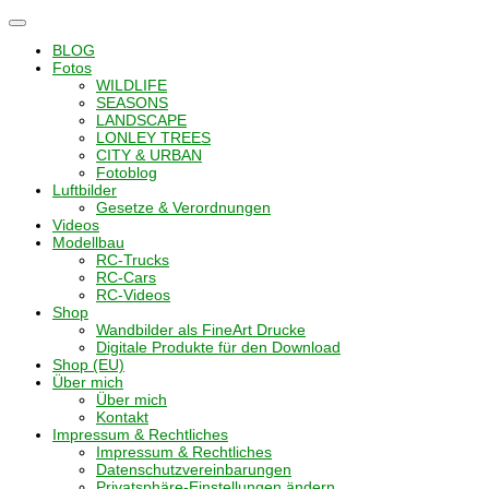
Navigation
umschalten
BLOG
Fotos
WILDLIFE
SEASONS
LANDSCAPE
LONLEY TREES
CITY & URBAN
Fotoblog
Luftbilder
Gesetze & Verordnungen
Videos
Modellbau
RC-Trucks
RC-Cars
RC-Videos
Shop
Wandbilder als FineArt Drucke
Digitale Produkte für den Download
Shop (EU)
Über mich
Über mich
Kontakt
Impressum & Rechtliches
Impressum & Rechtliches
Datenschutzvereinbarungen
Privatsphäre-Einstellungen ändern