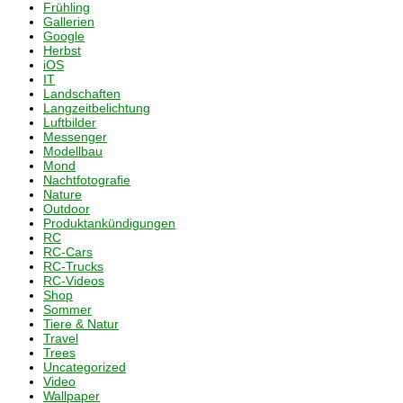
Frühling
Gallerien
Google
Herbst
iOS
IT
Landschaften
Langzeitbelichtung
Luftbilder
Messenger
Modellbau
Mond
Nachtfotografie
Nature
Outdoor
Produktankündigungen
RC
RC-Cars
RC-Trucks
RC-Videos
Shop
Sommer
Tiere & Natur
Travel
Trees
Uncategorized
Video
Wallpaper