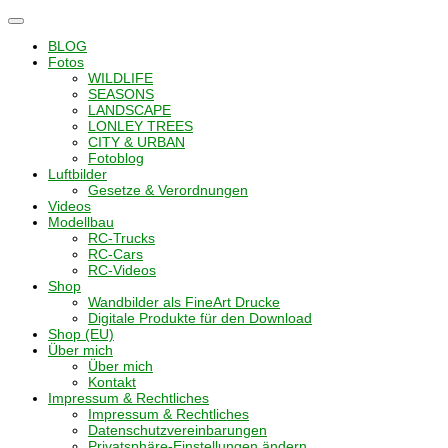
Navigation
umschalten
BLOG
Fotos
WILDLIFE
SEASONS
LANDSCAPE
LONLEY TREES
CITY & URBAN
Fotoblog
Luftbilder
Gesetze & Verordnungen
Videos
Modellbau
RC-Trucks
RC-Cars
RC-Videos
Shop
Wandbilder als FineArt Drucke
Digitale Produkte für den Download
Shop (EU)
Über mich
Über mich
Kontakt
Impressum & Rechtliches
Impressum & Rechtliches
Datenschutzvereinbarungen
Privatsphäre-Einstellungen ändern