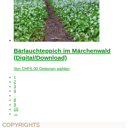
Bärlauchteppich im Märchenwald
(Digital/Download)
Von
CHF
6.00
Optionen wählen
1
2
3
4
…
8
9
10
→
COPYRIGHTS