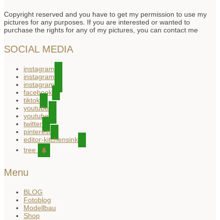
Copyright reserved and you have to get my permission to use my
pictures for any purposes. If you are interested or wanted to
purchase the rights for any of my pictures, you can contact me
SOCIAL MEDIA
instagram
instagram
instagram
facebook
tiktok
youtube
youtube
twitter
pinterest
editor-kitchensink
tree
Menu
BLOG
Fotoblog
Modellbau
Shop