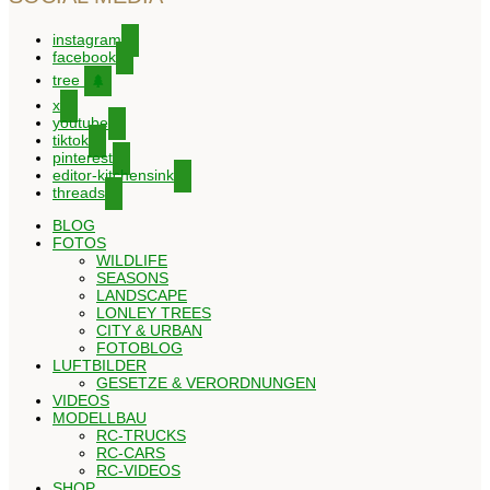
instagram
facebook
tree
x
youtube
tiktok
pinterest
editor-kitchensink
threads
BLOG
FOTOS
WILDLIFE
SEASONS
LANDSCAPE
LONLEY TREES
CITY & URBAN
FOTOBLOG
LUFTBILDER
GESETZE & VERORDNUNGEN
VIDEOS
MODELLBAU
RC-TRUCKS
RC-CARS
RC-VIDEOS
SHOP