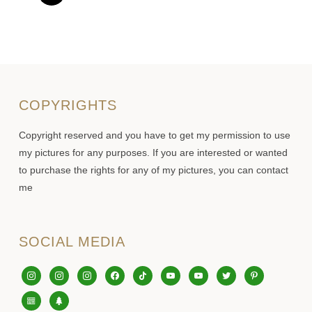
können
können
auf
auf
der
der
Produktseite
Produkt
gewählt
gewähl
werden
werden
COPYRIGHTS
Copyright reserved and you have to get my permission to use
my pictures for any purposes. If you are interested or wanted
to purchase the rights for any of my pictures, you can contact
me
SOCIAL MEDIA
instagram
instagram
instagram
facebook
tiktok
youtube
youtube
twitter
pinterest
editor-
tree