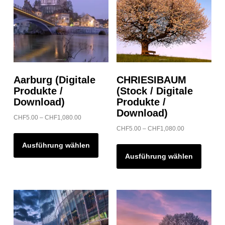
Aarburg (Digitale
CHRIESIBAUM
Produkte /
(Stock / Digitale
Download)
Produkte /
Download)
Preisspanne:
CHF
5.00
–
CHF
1,080.00
CHF5.00
Preisspanne:
CHF
5.00
–
CHF
1,080.00
Dieses
bis
CHF5.00
Dieses
Produkt
Ausführung wählen
CHF1,080.00
bis
Produk
Ausführung wählen
weist
CHF1,080.00
weist
mehrere
mehrer
Varianten
Variant
auf.
auf.
Die
Die
Optionen