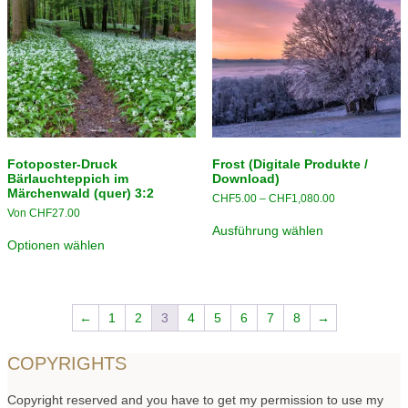
Fotoposter-Druck
Frost (Digitale Produkte /
Bärlauchteppich im
Download)
Märchenwald (quer) 3:2
Preisspanne:
CHF
5.00
–
CHF
1,080.00
CHF5.00
Von
CHF
27.00
Dieses
bis
Ausführung wählen
Produkt
CHF1,080.00
Optionen wählen
weist
mehrere
Varianten
auf.
Die
←
1
2
3
4
5
6
7
8
→
Optionen
können
auf
COPYRIGHTS
der
Produktseite
gewählt
Copyright reserved and you have to get my permission to use my
werden