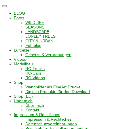
Navigation
umschalten
BLOG
Fotos
WILDLIFE
SEASONS
LANDSCAPE
LONLEY TREES
CITY & URBAN
Fotoblog
Luftbilder
Gesetze & Verordnungen
Videos
Modellbau
RC-Trucks
RC-Cars
RC-Videos
Shop
Wandbilder als FineArt Drucke
Digitale Produkte für den Download
Shop (EU)
Über mich
Über mich
Kontakt
Impressum & Rechtliches
Impressum & Rechtliches
Datenschutzvereinbarungen
Privatsphäre-Einstellungen ändern