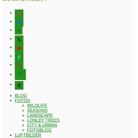
instagram
facebook
tree
x
youtube
tiktok
pinterest
editor-
kitchensink
threads
BLOG
FOTOS
WILDLIFE
SEASONS
LANDSCAPE
LONLEY TREES
CITY & URBAN
FOTOBLOG
LUFTBILDER