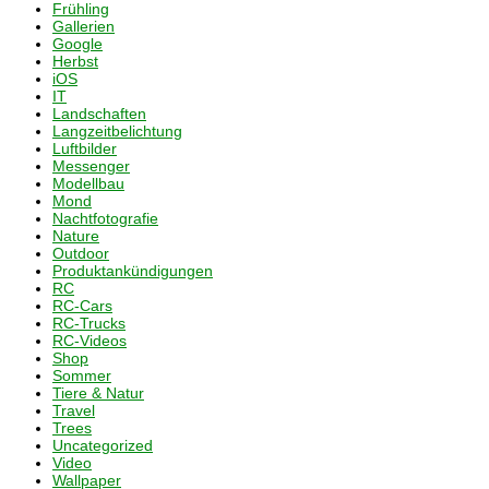
Frühling
Gallerien
Google
Herbst
iOS
IT
Landschaften
Langzeitbelichtung
Luftbilder
Messenger
Modellbau
Mond
Nachtfotografie
Nature
Outdoor
Produktankündigungen
RC
RC-Cars
RC-Trucks
RC-Videos
Shop
Sommer
Tiere & Natur
Travel
Trees
Uncategorized
Video
Wallpaper