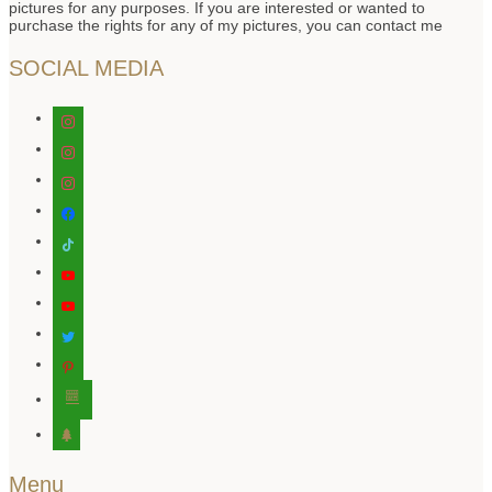
pictures for any purposes. If you are interested or wanted to
purchase the rights for any of my pictures, you can contact me
SOCIAL MEDIA
instagram
instagram
instagram
facebook
tiktok
youtube
youtube
twitter
pinterest
editor-
kitchensink
tree
Menu