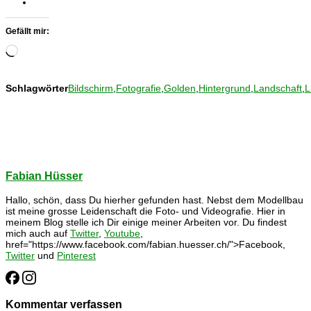
Gefällt mir:
Wird
geladen …
Schlagwörter
Bildschirm
,
Fotografie
,
Golden
,
Hintergrund
,
Landschaft
,
L
Fabian Hüsser
Hallo, schön, dass Du hierher gefunden hast. Nebst dem Modellbau
ist meine grosse Leidenschaft die Foto- und Videografie. Hier in
meinem Blog stelle ich Dir einige meiner Arbeiten vor. Du findest
mich auch auf
Twitter
,
Youtube
,
href="https://www.facebook.com/fabian.huesser.ch/">Facebook,
Twitter
und
Pinterest
Kommentar verfassen