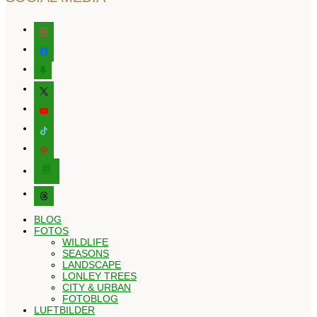
instagram
facebook
tree
x
youtube
tiktok
pinterest
editor-
kitchensink
threads
BLOG
FOTOS
WILDLIFE
SEASONS
LANDSCAPE
LONLEY TREES
CITY & URBAN
FOTOBLOG
LUFTBILDER