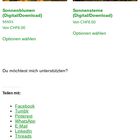
Sonnenblumen
Sonnensterne
(Digital/Download)
(Digital/Download)
Von
CHF
6.00
Bewertet
Von
CHF
6.00
mit
Optionen wählen
4.00
Optionen wählen
von 5
Du möchtest mich unterstützten?
Teilen mit:
Facebook
Tumblr
Pinterest
WhatsApp
E-Mail
LinkedIn
Threads