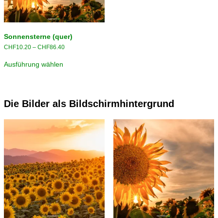
Sonnensterne (quer)
Preisspanne:
CHF
10.20
–
CHF
86.40
CHF10.20
Dieses
bis
Ausführung wählen
Produkt
CHF86.40
weist
mehrere
Varianten
auf.
Die Bilder als Bildschirmhintergrund
Die
Optionen
können
auf
der
Produktseite
gewählt
werden