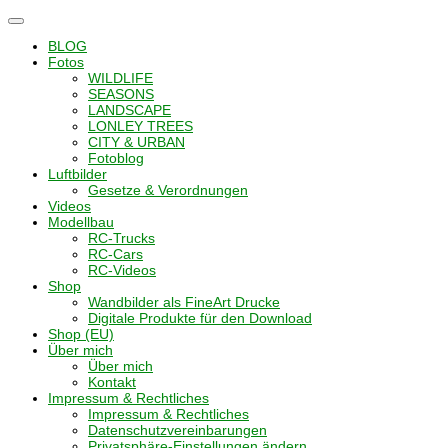
Navigation
umschalten
BLOG
Fotos
WILDLIFE
SEASONS
LANDSCAPE
LONLEY TREES
CITY & URBAN
Fotoblog
Luftbilder
Gesetze & Verordnungen
Videos
Modellbau
RC-Trucks
RC-Cars
RC-Videos
Shop
Wandbilder als FineArt Drucke
Digitale Produkte für den Download
Shop (EU)
Über mich
Über mich
Kontakt
Impressum & Rechtliches
Impressum & Rechtliches
Datenschutzvereinbarungen
Privatsphäre-Einstellungen ändern