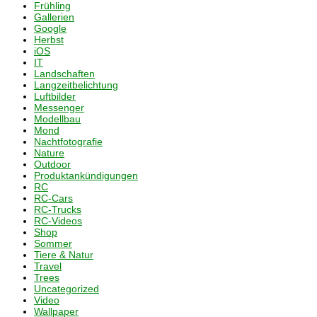
Frühling
Gallerien
Google
Herbst
iOS
IT
Landschaften
Langzeitbelichtung
Luftbilder
Messenger
Modellbau
Mond
Nachtfotografie
Nature
Outdoor
Produktankündigungen
RC
RC-Cars
RC-Trucks
RC-Videos
Shop
Sommer
Tiere & Natur
Travel
Trees
Uncategorized
Video
Wallpaper